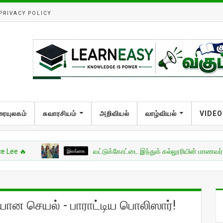
PRIVACY POLICY
ரையுலகம்
சுவாரசியம்
அறிவியல்
வாழ்வியல்
VIDEO
இலங்கை
வட்டுக்கோட்டை இந்துக் கல்லூரியின் மாணவர் பிரிவுபசார 
யான செயல் - பாராட்டிய பொலிஸார்!