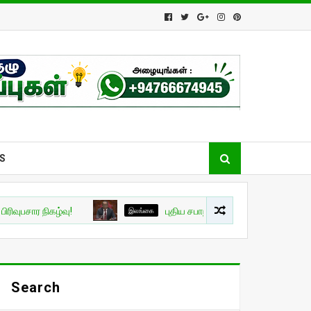
S
நிகழ்வு!
இலங்கை
புதிய சபாநாயகராக ஜகத் விக்கிரமரத்ன தெரிவு
Search