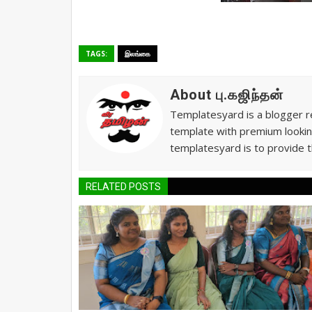
TAGS:
இலங்கை
About பு.கஜிந்தன்
Templatesyard is a blogger re
template with premium lookin
templatesyard is to provide t
RELATED POSTS