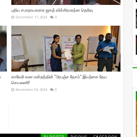
புதிய சபாநாயகராக ஜகத் விக்கிரமரத்ன தெரிவு
December 17, 2024
0
்
காவேரி கலா மன்றத்தின் "பிரபஞ்ச நேசம்" இயற்கை நேய
செயலணி!
November 06, 2024
0