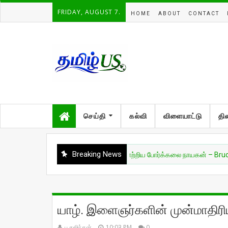
FRIDAY, AUGUST 7.
HOME
ABOUT
CONTACT
செய்தி
கல்வி
விளையாட்டு
தி
Breaking News
சுவாரசியம்
🔥 உலகை மாற்றிய போர்க்கலை நாயகன் – Bruce Lee 🔥
யாழ். இளைஞர்களின் முன்மாதிரி
பு.கஜிந்தன்
10:03 PM
0