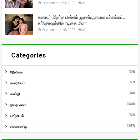
September 29, 2022
0
கணவர் இறந்த பின்னர் முதன்முதலாக உச்சக்கட்ட
சந்தோஷத்தில் நடிகை மீனா!
September 16, 2022
0
Categories
(34)
அறிவியல்
(57)
சுவாரசியம்
(88)
செய்தி
(386)
திரையுலகம்
(32)
வாழ்வியல்
(267)
விளையாட்டு