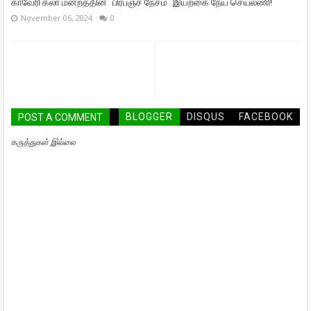
காவேரி கலா மன்றத்தின் "பிரபஞ்ச நேசம்" இயற்கை நேய செயலணி!
November 06, 2024
0
BLOGGER
DISQUS
FACEBOOK
POST A COMMENT
கருத்துகள் இல்லை