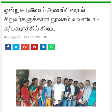
ஒன்றுகூடுவோம் அமைப்பினரால்
சிறுவர்களுக்கான நூலகம் வவுனியா -
கற்பகபுரத்தில் திறப்பு
பு.கஜிந்தன்
10:29 PM
0