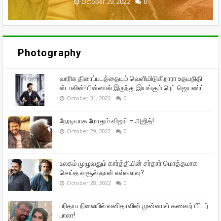
September 29, 2022
September 16, 2022
October 31, 2022
October 29, 2022
October 28, 2022
0
0
0
0
0
Photography
வாரிசு திரைப்படத்தையும் வெளியிடுகிறாரா உதயநிதி
ஸ்டாலின்! பின்னால் இருந்து இயங்கும் ரெட் ஜெயண்ட்
October 31, 2022
0
நேரடியாக மோதும் விஜய் – அஜித்!
October 29, 2022
0
உலகம் முழுவதும் கார்த்தியின் சர்தார் மொத்தமாக
செய்த வசூல் தான் எவ்வளவு?
October 28, 2022
0
பரிதாப நிலையில் வனிதாவின் முன்னாள் கணவர் பீட்டர்
பாலா!