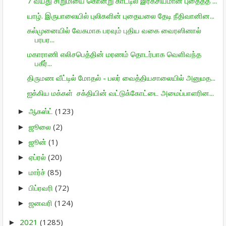
7 வயது சிறுமியை கொன்று காட்டில் இரகசியமான புதைத்த ...
யாழ். இருபாலையில் புலிகளின் புதையலை தேடி நீதிவானின...
கல்முனையில் வேகமாக பரவும் புதிய வகை வைரஸினால்
பரபர...
மகாராணி எலிசபெத்தின் மரணம் தொடர்பாக வெளிவந்த
பகீர்...
திருமண வீட்டில் மோதல் - பலர் வைத்தியசாலையில் அனுமத...
ஐக்கிய மக்கள் சக்தியின் வட்டுக்கோட்டை அமைப்பாளரின...
ஆகஸ்ட்
(123)
►
ஜூலை
(2)
►
ஜூன்
(1)
►
ஏப்ரல்
(20)
►
மார்ச்
(85)
►
பிப்ரவரி
(72)
►
ஜனவரி
(124)
►
2021
(1285)
►