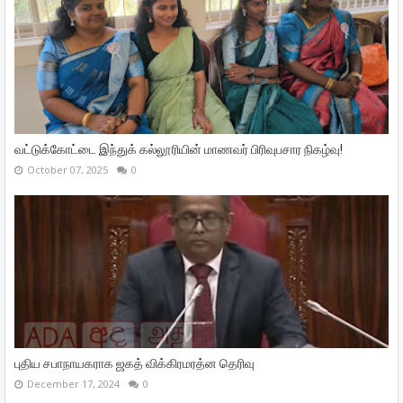
வட்டுக்கோட்டை இந்துக் கல்லூரியின் மாணவர் பிரிவுபசார நிகழ்வு!
October 07, 2025
0
புதிய சபாநாயகராக ஜகத் விக்கிரமரத்ன தெரிவு
December 17, 2024
0