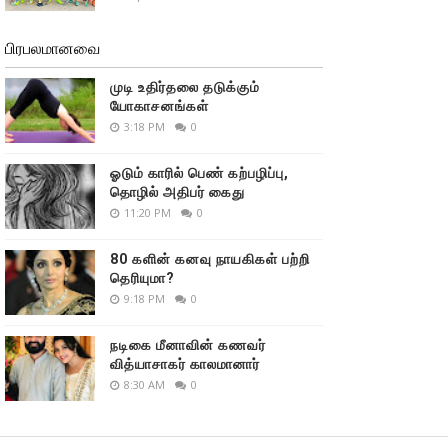
பிரபலமானவை
முடி உதிர்தலை தடுக்கும்
யோகாசனங்கள்
3:18 PM
0
ஓடும் காரில் பெண் கற்பழிப்பு,
தொழில் அதிபர் கைது
11:20 PM
0
80 களின் கனவு நாயகிகள் பற்றி
தெரியுமா?
9:18 PM
0
நடிகை மீனாவின் கணவர்
வித்யாசாகர் காலமானார்
8:30 AM
0