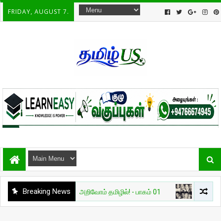
FRIDAY, AUGUST 7.
Breaking News
ியல்
தேவை AI — அறிவோம் தமிழில்! - பாகம் 01
சுவாரசியம்
🔥 உல