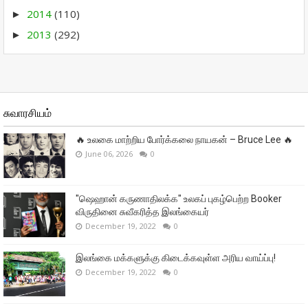
2014
(110)
►
2013
(292)
►
சுவாரசியம்
🔥 உலகை மாற்றிய போர்க்கலை நாயகன் – Bruce Lee 🔥
June 06, 2026
0
"ஷெஹான் கருணாதிலக்க" உலகப் புகழ்பெற்ற Booker
விருதினை சுவீகரித்த இலங்கையர்
December 19, 2022
0
இலங்கை மக்களுக்கு கிடைக்கவுள்ள அரிய வாய்ப்பு!
December 19, 2022
0