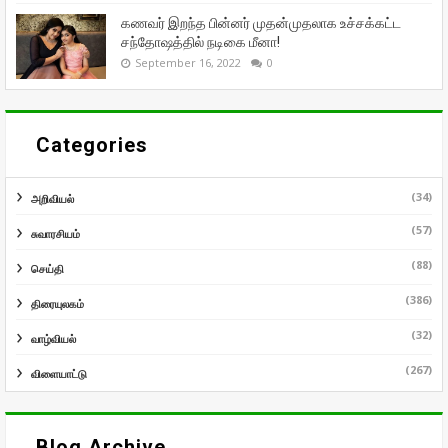
கணவர் இறந்த பின்னர் முதன்முதலாக உச்சக்கட்ட
சந்தோஷத்தில் நடிகை மீனா!
September 16, 2022
0
Categories
(34)
அறிவியல்
(57)
சுவாரசியம்
(88)
செய்தி
(386)
திரையுலகம்
(32)
வாழ்வியல்
(267)
விளையாட்டு
Blog Archive