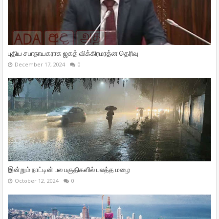
புதிய சபாநாயகராக ஜகத் விக்கிரமரத்ன தெரிவு
December 17, 2024
0
இன்றும் நாட்டின் பல பகுதிகளில் பலத்த மழை
October 12, 2024
0