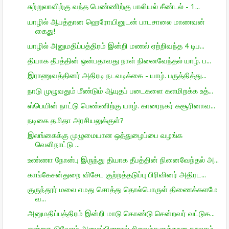
சுற்றுலாவிற்கு வந்த பெண்ணிற்கு பாலியல் சீண்டல் - 1...
யாழில் ஆபத்தான ஹெரோயினுடன் பாடசாலை மாணவன்
கைது!
யாழில் அனுமதிப்பத்திரம் இன்றி மணல் ஏற்றிவந்த 4 டிப...
தியாக தீபத்தின் ஒன்பதாவது நாள் நினைவேந்தல் யாழ். ப...
இராணுவத்தினர் அதிரடி நடவடிக்கை - யாழ். பருத்தித்து...
நாடு முழுவதும் மீண்டும் ஆயுதப் படைகளை களமிறக்க உத்...
ஸ்பெயின் நாட்டு பெண்ணிற்கு யாழ். காரைநகர் கசூரினாவ...
நடிகை தமிதா அரசியலுக்குள்?
இலங்கைக்கு முழுமையான ஒத்துழைப்பை வழங்க
வெளிநாட்டு ...
உண்ணா நோன்பு இருந்து தியாக தீபத்தின் நினைவேந்தல் அ...
காங்கேசன்துறை விசேட குற்றத்தடுப்பு பிரிவினர் அதிரட...
குருந்தூர் மலை எமது சொத்து தொல்பொருள் திணைக்களமே
வ...
அனுமதிப்பத்திரம் இன்றி மாடு கொண்டு சென்றவர் வட்டுக...
ஒன்றுகூடுவோம் அமைப்பினரால் சிறுவர்களுக்கான நூலகம் ...