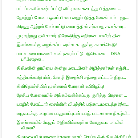
பட்டப்பகலில் கஷ்டப்பட்டு வீட்டினை உடைத்து பித்தளை ...
தோற்றுப் போனா ஓ.எம்.பியை வலுப்படுத்த வேண்டாம் - ஐந...
விழுது ஆற்றல் மேம்பாட்டு மையத்தின் சர்வமத கலாச்சார...
முடிவுற்றது தவிசாளர் நிரோஷிற்கு எதிரான மாவீரர் தின...
இலங்கைக்கு வழங்கப்படவுள்ள கடனுக்கு காலக்கெடு!
பாடசாலை மாணவி வன்புணரப்பட்டு படுகொலை - DNA
பரிசோதன...
திலீபனின் தூபியை அன்று படையினர் அழித்தார்கள் எஞ்சி...
சத்தியக்காடு மீன், கோழி இறைச்சி சந்தை கட்டடம் திறப...
கிளிநொச்சியில் முன்னாள் போராளி உயிரிழப்பு!
தேசிய பேரவையில் அங்கம்வகிக்கப்பது குறித்து பிரதான ...
யாழில் மோட்டார் சைக்கிள் விபத்தில் படுகாயமடைந்த இள...
வழமைக்கு மாறான பாதுகாப்புடன் யாழ். பாடசாலை நிகழ்வி...
இலங்கையில் மேலும் அதிகரிக்கவுள்ள கோதுமை மாவின்
விலை?
திருமலையில் மாணவர்களை நாசம் செய்த ஆங்கில ஆசிரியர்