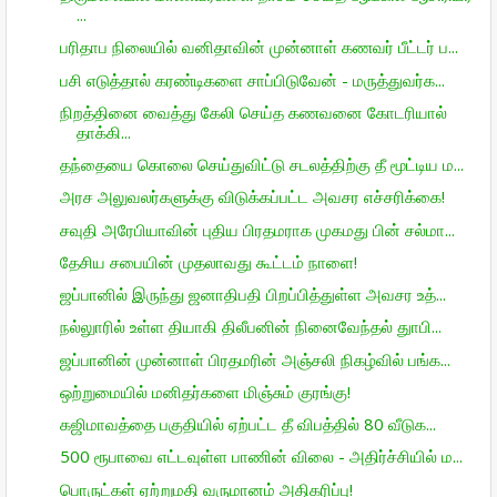
...
பரிதாப நிலையில் வனிதாவின் முன்னாள் கணவர் பீட்டர் ப...
பசி எடுத்தால் கரண்டிகளை சாப்பிடுவேன் - மருத்துவர்க...
நிறத்தினை வைத்து கேலி செய்த கணவனை கோடரியால்
தாக்கி...
தந்தையை கொலை செய்துவிட்டு சடலத்திற்கு தீ மூட்டிய ம...
அரச அலுவலர்களுக்கு விடுக்கப்பட்ட அவசர எச்சரிக்கை!
சவுதி அரேபியாவின் புதிய பிரதமராக முகமது பின் சல்மா...
தேசிய சபையின் முதலாவது கூட்டம் நாளை!
ஜப்பானில் இருந்து ஜனாதிபதி பிறப்பித்துள்ள அவசர உத்...
நல்லுாரில் உள்ள தியாகி திலீபனின் நினைவேந்தல் துாபி...
ஜப்பானின் முன்னாள் பிரதமரின் அஞ்சலி நிகழ்வில் பங்க...
ஒற்றுமையில் மனிதர்களை மிஞ்சும் குரங்கு!
கஜிமாவத்தை பகுதியில் ஏற்பட்ட தீ விபத்தில் 80 வீடுக...
500 ரூபாவை எட்டவுள்ள பாணின் விலை - அதிர்ச்சியில் ம...
பொருட்கள் ஏற்றுமதி வருமானம் அதிகரிப்பு!