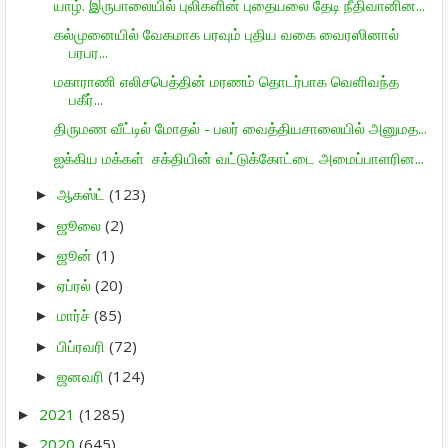
யாழ். இருபாலையில் புலிகளின் புதையலை தேடி நீதிவானின...
கல்முனையில் வேகமாக பரவும் புதிய வகை வைரஸினால்
பரபர...
மகாராணி எலிசபெத்தின் மரணம் தொடர்பாக வெளிவந்த
பகீர்...
திருமண வீட்டில் மோதல் - பலர் வைத்தியசாலையில் அனுமத...
ஐக்கிய மக்கள் சக்தியின் வட்டுக்கோட்டை அமைப்பாளரின...
ஆகஸ்ட்
(123)
►
ஜூலை
(2)
►
ஜூன்
(1)
►
ஏப்ரல்
(20)
►
மார்ச்
(85)
►
பிப்ரவரி
(72)
►
ஜனவரி
(124)
►
2021
(1285)
►
2020
(645)
►