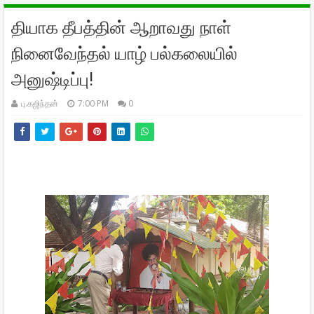
தியாக தீபத்தின் ஆறாவது நாள்
நினைவேந்தல் யாழ் பல்கலையில்
அனுஷ்டிப்பு!
பு.கஜிந்தன்
7:00 PM
0