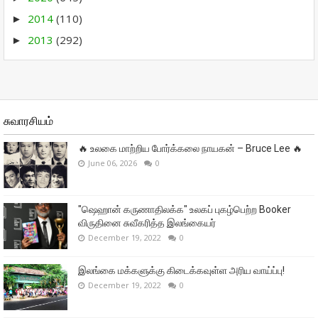
2014
(110)
►
2013
(292)
►
சுவாரசியம்
🔥 உலகை மாற்றிய போர்க்கலை நாயகன் – Bruce Lee 🔥
June 06, 2026
0
"ஷெஹான் கருணாதிலக்க" உலகப் புகழ்பெற்ற Booker
விருதினை சுவீகரித்த இலங்கையர்
December 19, 2022
0
இலங்கை மக்களுக்கு கிடைக்கவுள்ள அரிய வாய்ப்பு!
December 19, 2022
0