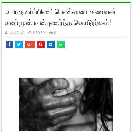
5 மாத கர்ப்பிணி பெண்ணை கணவன்
கண்முன் வன்புணர்ந்த கொடூரர்கள்!
பு.கஜிந்தன்
8:30 PM
0