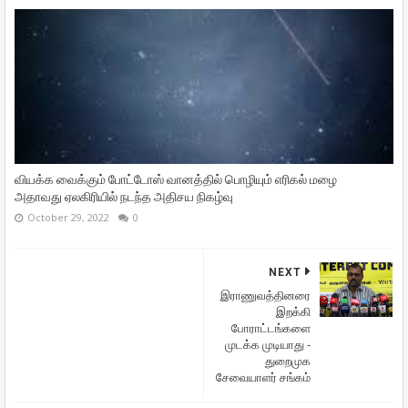
வியக்க வைக்கும் போட்டோஸ் வானத்தில் பொழியும் எரிகல் மழை
அதாவது ஏலகிரியில் நடந்த அதிசய நிகழ்வு
October 29, 2022
0
NEXT
இராணுவத்தினரை
இறக்கி
போராட்டங்களை
முடக்க முடியாது -
துறைமுக
சேவையாளர் சங்கம்