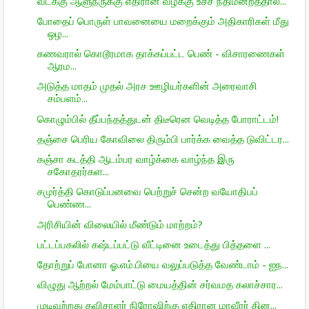
வடக்கு ஆளுநருக்கு எதிரான வழக்கு உச்ச நீதிமன்றத்தால...
போதைப் பொருள் பாவனையை மறைக்கும் அதிகாரிகள் மீது
ஒழ...
கணவரால் கொடூரமாக தாக்கப்பட்ட பெண் - விசாரணைகள்
ஆரம...
அடுத்த மாதம் முதல் அரச ஊழியர்களின் அரைவாசி
சம்பளம்...
கொழும்பில் தீப்பந்தத்துடன் திடீரென வெடித்த போராட்டம்!
தஞ்சை பெரிய கோவிலை திரும்பி பார்க்க வைத்த டுவிட்டர...
கஞ்சா கடத்தி ஆடம்பர வாழ்க்கை வாழ்ந்த இரு
சகோதரர்கள...
சமுர்த்தி கொடுப்பனவை பெற்றுச் சென்ற வயோதிபப்
பெண்ண...
அரிசியின் விலையில் மீண்டும் மாற்றம்?
பட்டப்பகலில் கஷ்டப்பட்டு வீட்டினை உடைத்து பித்தளை ...
தோற்றுப் போனா ஓ.எம்.பியை வலுப்படுத்த வேண்டாம் - ஐந...
விழுது ஆற்றல் மேம்பாட்டு மையத்தின் சர்வமத கலாச்சார...
முடிவுற்றது தவிசாளர் நிரோஷிற்கு எதிரான மாவீரர் தின...