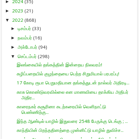
2024
(35)
►
2023
(21)
►
2022
(868)
▼
டிசம்பர்
(33)
►
நவம்பர்
(16)
►
அக்டோபர்
(94)
►
செப்டம்பர்
(298)
▼
இலங்கையில் தங்கத்தின் இன்றைய நிலவரம்!
கழிப்பறையில் குழந்தையை பெற்ற சிறுமியால் பரபரப்பு!
17 கோடி ரூபா பெறுமதியான தங்கத்துடன் நால்வர் அதிரடி...
காசு கொண்டுவரவில்லை என மாணவியை தாக்கிய அதிபர்
அதிர...
காரைநகர் கசூரினா கடற்கரையில் வெளிநாட்டு
பெண்ணிற்கு...
இந்த ஆண்டில் யாழில் இதுவரை 2548 பேருக்கு டெங்கு ; ...
காந்தியின் பிறந்ததினத்தை முன்னிட்டு யாழில் துவிச்ச...