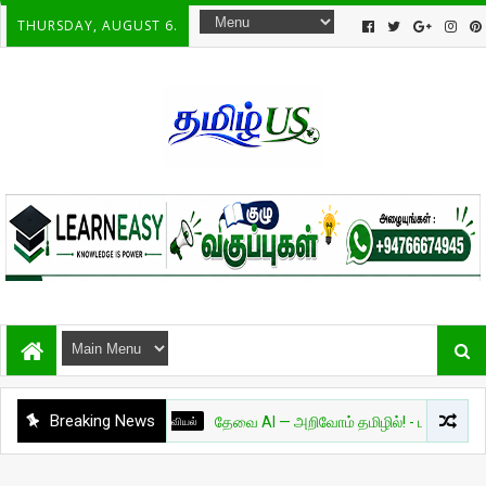
THURSDAY, AUGUST 6.
Breaking News
அறிவியல்
தேவை AI — அறிவோம் தமிழில்! - பாகம் 01