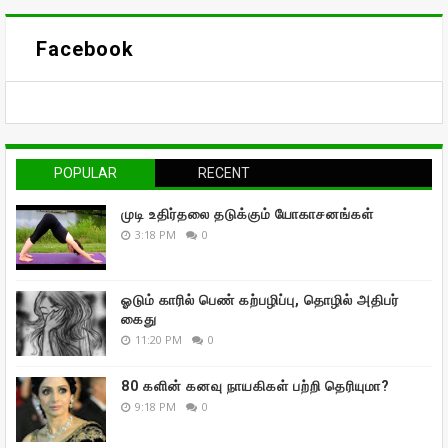
Facebook
POPULAR
RECENT
முடி உதிர்தலை தடுக்கும் யோகாசனங்கள்
3:18 PM
0
ஓடும் காரில் பெண் கற்பழிப்பு, தொழில் அதிபர்
கைது
11:20 PM
0
80 களின் கனவு நாயகிகள் பற்றி தெரியுமா?
9:18 PM
0