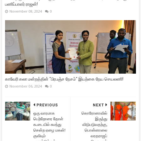
பணிப்பாளர் ராஜன்!
November 08, 2024
0
காவேரி கலா மன்றத்தின் "பிரபஞ்ச நேசம்" இயற்கை நேய செயலணி!
November 06, 2024
0
PREVIOUS
NEXT
ஒரு வாரமாக
கொரோனாவில்
பெற்றோரை தோள்
இருந்து
கூடையில் சுமந்து
விடுபடுவதற்கு,
சென்ற ஏழை மகன்!
பொன்னாலை
குவியும்
வரதராஜப்