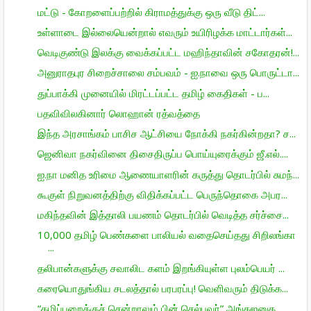
மட்டு - கோறளைப்பற்றில் கிராமத்துக்கு ஒரு வீடு திட்...
உள்ளாடை இல்லையென்றால் எவரும் உயிரிழக்க மாட்டார்கள்...
வெடிகுண்டு இலக்கு வைக்கப்பட்ட மஹிந்தாவின் சகோதரன்!...
அனுராதபுர சிறைச்சாலை சம்பவம் - ஐ.நாவை ஒரு பொருட்டா...
துப்பாக்கி முனையில் மிரட்டப்பட்ட தமிழ் கைதிகள் - ப...
பதவிவிலகினார் லொஹான் ரத்வத்தை
இந்த அரசாங்கம் பாசிச ஆட்சியை நோக்கி நகர்கின்றதா? ச...
ஜெனிவா நகர்வினை திசைதிருப்ப பொய்யுரைக்கும் ஜீ.எல்....
ஐ.நா மனித உரிமை ஆணையாளரின் கருத்து தொடர்பில் சுமந்...
கூகுள் நிறுவனத்திற்கு விதிக்கப்பட்ட பெருந்தொகை அபர...
மகிந்தவின் இத்தாலி பயணம் தொடர்பில் வெடித்த சர்ச்சை...
10,000 தமிழ் பெண்களை பாலியல் வதைசெய்தது சிறிலங்கா
...
தலிபான்களுக்கு சவாலிட களம் இறங்கியுள்ள புலம்பெயர் ...
கரையொதுங்கிய சடலத்தால் பரபரப்பு! வெளிவரும் திடுக்க...
“கழிப்பறைக்குச் சென்றாலும் பின் செல்பவர்” அங்கஜனுக...