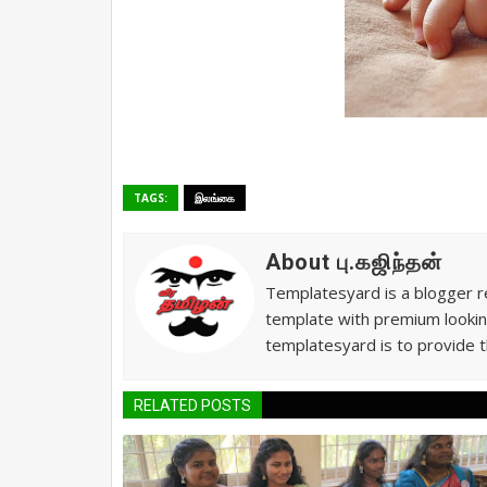
TAGS:
இலங்கை
About பு.கஜிந்தன்
Templatesyard is a blogger re
template with premium lookin
templatesyard is to provide t
RELATED POSTS