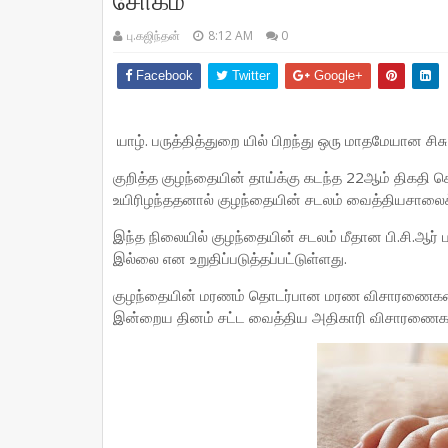
சோகம்
பு.கஜிந்தன்
8:12 AM
0
Facebook
Twitter
Google+
யாழ். பருத்தித்துறை யில் பிறந்து ஒரு மாதமேயான சிச
குறித்த குழந்தையின் தாய்க்கு கடந்த 22ஆம் திகதி க
உயிரிழந்ததனால் குழந்தையின் சடலம் வைத்தியசாலைக்க
இந்த நிலையில் குழந்தையின் சடலம் மீதான பி.சி.ஆ
இல்லை என உறுதிப்படுத்தப்பட்டுள்ளது.
குழந்தையின் மரணம் தொடர்பான மரண விசாரணைகளை 
இன்றைய தினம் சட்ட வைத்திய அதிகாரி விசாரணைகளை