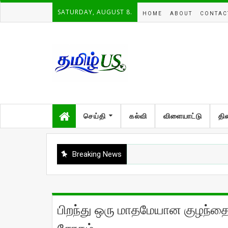
SATURDAY, AUGUST 8.
HOME
ABOUT
CONTAC
செய்தி
கல்வி
விளையாட்டு
தி
Breaking News
பிறந்து ஒரு மாதமேயான குழந்தை உய