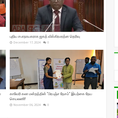
புதிய சபாநாயகராக ஜகத் விக்கிரமரத்ன தெரிவு
December 17, 2024
0
்
காவேரி கலா மன்றத்தின் "பிரபஞ்ச நேசம்" இயற்கை நேய
செயலணி!
November 06, 2024
0