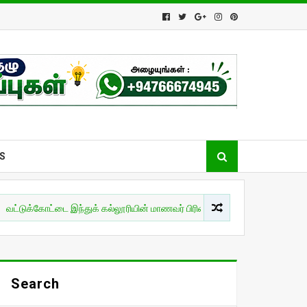
S
கோட்டை இந்துக் கல்லூரியின் மாணவர் பிரிவுபசார நிகழ்வு!
இலங்கை
Search