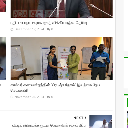
புதிய சபாநாயகராக ஜகத் விக்கிரமரத்ன தெரிவு
December 17, 2024
0
்
காவேரி கலா மன்றத்தின் "பிரபஞ்ச நேசம்" இயற்கை நேய
செயலணி!
November 06, 2024
0
NEXT
வீட்டில் எரிகாயங்களுடன் பெண்ணின் சடலம் மீட்பு!