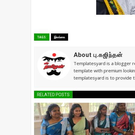
TAGS:
இலங்கை
About பு.கஜிந்தன்
Templatesyard is a blogger re
template with premium lookin
templatesyard is to provide t
RELATED POSTS