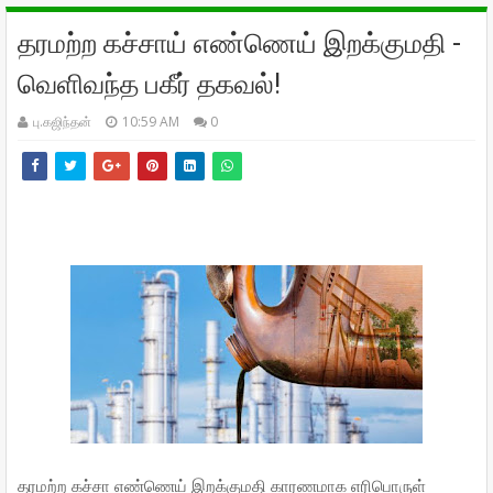
தரமற்ற கச்சாய் எண்ணெய் இறக்குமதி -
வெளிவந்த பகீர் தகவல்!
பு.கஜிந்தன்
10:59 AM
0
தரமற்ற கச்சா எண்ணெய் இறக்குமதி காரணமாக எரிபொருள்