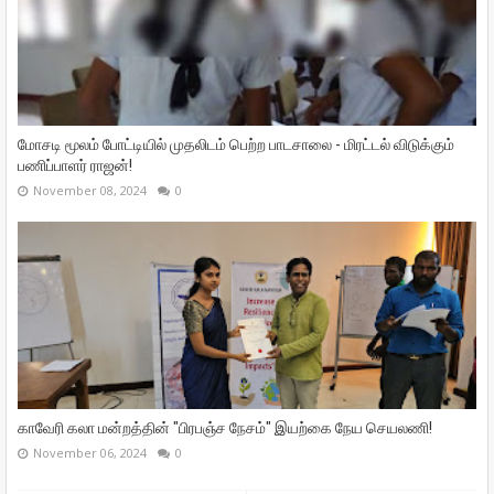
மோசடி மூலம் போட்டியில் முதலிடம் பெற்ற பாடசாலை - மிரட்டல் விடுக்கும்
பணிப்பாளர் ராஜன்!
November 08, 2024
0
காவேரி கலா மன்றத்தின் "பிரபஞ்ச நேசம்" இயற்கை நேய செயலணி!
November 06, 2024
0