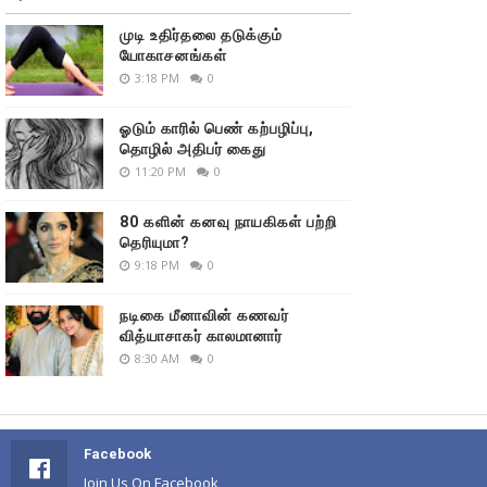
முடி உதிர்தலை தடுக்கும்
யோகாசனங்கள்
3:18 PM
0
ஓடும் காரில் பெண் கற்பழிப்பு,
தொழில் அதிபர் கைது
11:20 PM
0
80 களின் கனவு நாயகிகள் பற்றி
தெரியுமா?
9:18 PM
0
நடிகை மீனாவின் கணவர்
வித்யாசாகர் காலமானார்
8:30 AM
0
Facebook
Join Us On Facebook