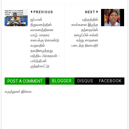
PREVIOUS
NEXT
ஜப்பான்
யுத்தத்தில்
நிறுவனத்தின்
கால்களை இழந்த
வாகனத்தினை
தந்தையின்
யாழ். மாநகர
உழைப்பில் கல்வி
சபைக்கு கொண்டு
கற்று சாதனை
வருவதில்
படைத்த நிலாமதி!
தவறிழைத்தது
மத்திய அரசுதான் -
பார்த்தீபன்
குற்றச்சாட்டு
BLOGGER
DISQUS
FACEBOOK
POST A COMMENT
கருத்துகள் இல்லை