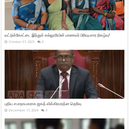
வட்டுக்கோட்டை இந்துக் கல்லூரியின் மாணவர் பிரிவுபசார நிகழ்வு!
October 07, 2025
0
புதிய சபாநாயகராக ஜகத் விக்கிரமரத்ன தெரிவு
December 17, 2024
0