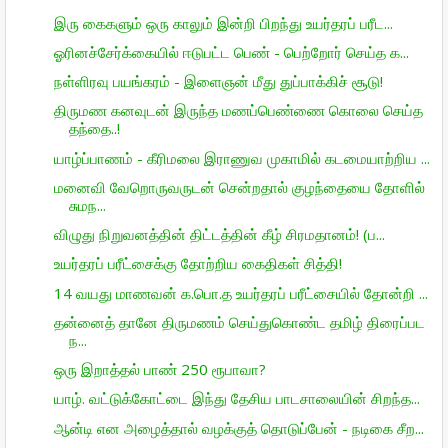
இரு கைகளும் ஒரு காலும் இன்றி பிறந்து உயர்தரப் பரீட...
ஓரினச்சேர்க்கையில் ஈடுபட்ட பெண் - பெற்றோர் செய்த க...
நள்ளிரவு பயங்கரம் - இளைஞன் மீது துப்பாக்கிச் சூடு!
திருமண கனவுடன் இருந்த மணப்பெண்ணை கொலை செய்த
தந்தை..!
யாழ்ப்பாணம் - கீரிமலை இராணுவ முகாமில் கடமையாற்றிய ...
மனைவி வேறொருவருடன் சென்றதால் குழந்தையை தோளில்
சுமந...
விழுது நிறுவனத்தின் திட்டத்தின் கீழ் சிரமதானம்! (ப...
உயர்தரப் பரீட்சைக்கு தோற்றிய கைதிகள் சித்தி!
14 வயது மாணவன் க.பொ.த உயர்தரப் பரீட்சையில் தோன்றி ...
தன்னைத் தானே திருமணம் செய்துகொண்ட தமிழ் திரைப்பட
ந...
ஒரு இறாத்தல் பாண் 250 ரூபாவா?
யாழ். வட்டுக்கோட்டை இந்து தேசிய பாடசாலையின் சிறந்த...
ஆன்டி என அழைத்தால் வழக்குத் தொடுப்பேன் - நடிகை சீற...