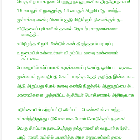
வெகு சிறப்பாக நடைபெற்றது நல்லூரானின் தீர்த்தோற்சவம்!
16 வயதுச் சிறுவனுக்கு 14 வயதுச் சிறுமி மீது மலர்ந்...
முச்சக்கர வண்டியினால் சூடு மிதிக்கும் நிலைக்குள் த...
விடுதலைப் புலிகளின் தகவல் தொடர்பு சாதனங்களை
வைத்தி...
உயிரிழந்த சிறுமி மீண்டும் கண் திறந்ததால் பரபரப்பு ...
வறுமையில் உள்ளவர்கள் விரும்பிய உணவு உண்ணலாம்
கட்டண...
போதையில் கர்ப்பமாகி கருக்கலைப்பு செய்த ஓவியா - குண...
முன்னாள் ஜனாதிபதி கோட்டாவுக்கு தேதி குறித்த இன்னாள...
ஆடு அறுப்பது போல் கனவு கண்டு நிஜத்தில் ஆணுறுப்பை அ...
மாணவிகளை முத்தமிட்ட ஆசிரியர் பொலிஸாரால் அதிரடியாக
...
படுக்கையில் சுற்றப்பட்டு வீசப்பட்ட பெண்ணின் சடலத்த...
உட்கார்ந்திருந்து படுமோசமாக போஸ் கொடுக்கும் நடிகை!
வெகு சிறப்பாக நடைபெற்றது நல்லூரானின் வருடாந்த தேர்...
யாழ். ராணி ரயிலில் பயணித்த அரச அலுவலர்கள் தலை