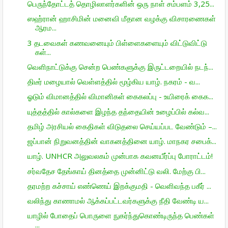
பெருந்தோட்டத் தொழிலாளர்களின் ஒரு நாள் சம்பளம் 3,25...
ஸஹ்ரான் ஹாசிமின் மனைவி மீதான வழக்கு விசாரணைகள்
ஆரம...
3 தடவைகள் கணவனையும் பிள்ளைகளையும் விட்டுவிட்டு
கள்...
வெளிநாட்டுக்கு சென்ற பெண்களுக்கு இருட்டறையில் நடந்...
திடீர் மழையால் வெள்ளத்தில் மூழ்கிய யாழ். நகரம் - வ...
ஓடும் விமானத்தில் விமானிகள் கைகலப்பு - உயிரைக் கைக...
யுத்தத்தில் கால்களை இழந்த தந்தையின் உழைப்பில் கல்வ...
தமிழ் அரசியல் கைதிகள் விடுதலை செய்யப்பட வேண்டும் –...
ஜப்பான் நிறுவனத்தின் வாகனத்தினை யாழ். மாநகர சபைக்...
யாழ். UNHCR அலுவலகம் முன்பாக கவனயீர்ப்பு போராட்டம்!
சர்வதேச தேங்காய் தினத்தை முன்னிட்டு வலி. மேற்கு பி...
தரமற்ற கச்சாய் எண்ணெய் இறக்குமதி - வெளிவந்த பகீர் ...
வலிந்து காணாமல் ஆக்கப்பட்டவர்களுக்கு நீதி வேண்டி ய...
யாழில் போதைப் பொருளை நுகர்ந்துகொண்டிருந்த பெண்கள்
...