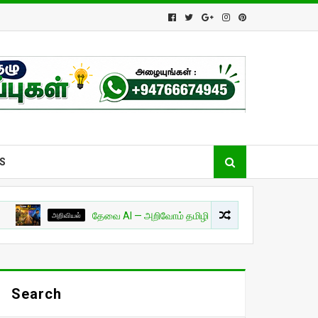
S
அறிவியல்
தேவை AI — அறிவோம் தமிழில்! - பாகம் 01
சுவாரசியம்
Search