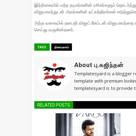
இந்நிலையில் மற்ற நடிகர்களின் ரசிகர்களும் தொடர்ந்து
விஜயகாந்துடன் அவர்களின் நட்சத்திரங்கள் எடுத்துக
அந்த வகையில் தளபதி விஜய் கேப்டன் விஜயகாந்தை சந்
செய்து வருகின்றனர்.
TAGS:
திரையுலகம்
About பு.கஜிந்தன்
Templatesyard is a blogger re
template with premium lookin
templatesyard is to provide t
RELATED POSTS