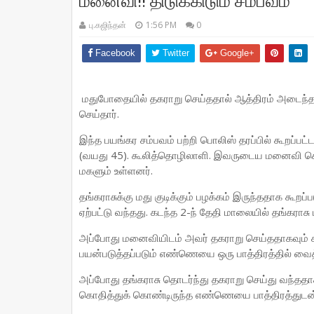
மனைவி!! திடுக்கிடும் சம்பவம்
பு.கஜிந்தன்
1:56 PM
0
Facebook
Twitter
Google+
மதுபோதையில் தகராறு செய்ததால் ஆத்திரம் அடை
செய்தார்.
இந்த பயங்கர சம்பவம் பற்றி பொலிஸ் தரப்பில் கூறப்பட்
(வயது 45). கூலித்தொழிலாளி. இவருடைய மனைவி செல
மகளும் உள்ளனர்.
தங்கராசுக்கு மது குடிக்கும் பழக்கம் இருந்ததாக க
ஏற்பட்டு வந்தது. கடந்த 2-ந் தேதி மாலையில் தங்கராச
அப்போது மனைவியிடம் அவர் தகராறு செய்ததாகவும் க
பயன்படுத்தப்படும் எண்ணெயை ஒரு பாத்திரத்தில் வைத்
அப்போது தங்கராசு தொடர்ந்து தகராறு செய்து வந்ததா
கொதித்துக் கொண்டிருந்த எண்ணெயை பாத்திரத்துடன் 