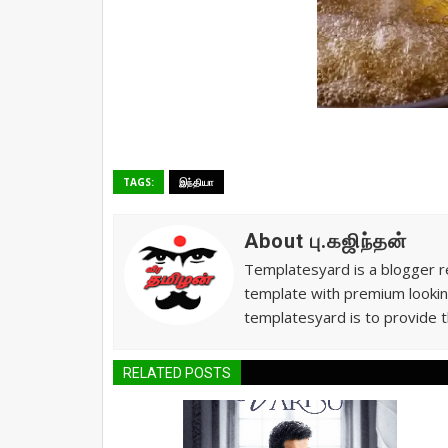
TAGS:
இந்தியா
About பு.கஜிந்தன்
Templatesyard is a blogger re
template with premium lookin
templatesyard is to provide t
RELATED POSTS