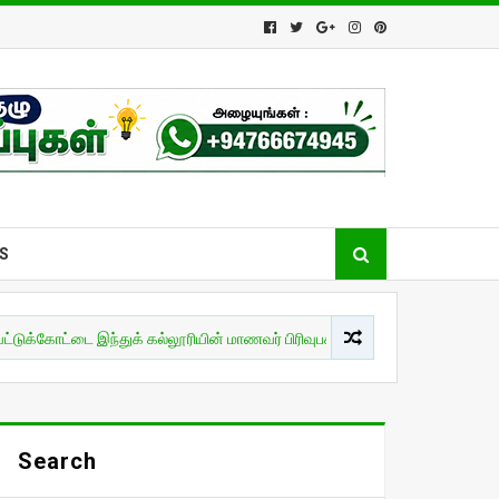
S
ட்டை இந்துக் கல்லூரியின் மாணவர் பிரிவுபசார நிகழ்வு!
இலங்கை
ப
Search