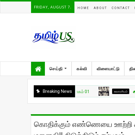
FRIDAY, AUGUST 7.
HOME
ABOUT
CONTACT
செய்தி
கல்வி
விளையாட்டு
தி
Breaking News
சுவாரசியம்
🔥 உலகை ம
கொதிக்கும் எண்ணெயை ஊற்ற