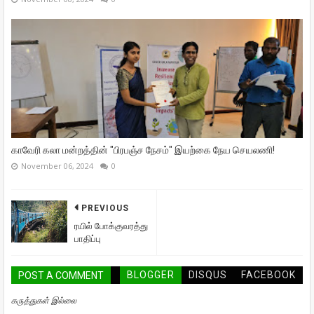
காவேரி கலா மன்றத்தின் "பிரபஞ்ச நேசம்" இயற்கை நேய செயலணி!
November 06, 2024
0
PREVIOUS
ரயில் போக்குவரத்து
பாதிப்பு
BLOGGER
DISQUS
FACEBOOK
POST A COMMENT
கருத்துகள் இல்லை