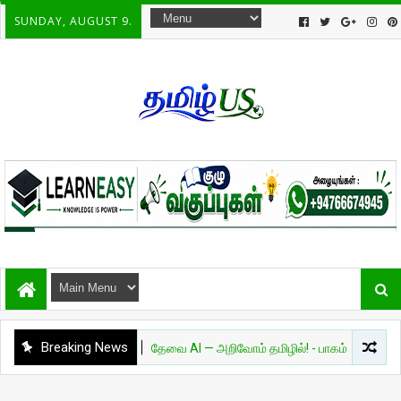
SUNDAY, AUGUST 9.
Breaking News
அறிவியல்
தேவை AI — அறிவோம் தமிழில்! - பாகம் 01
சுவாரச