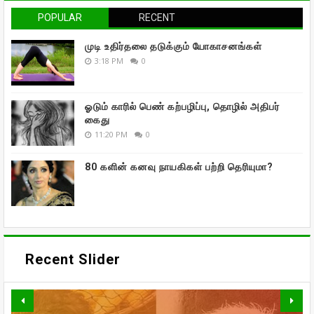
POPULAR
RECENT
முடி உதிர்தலை தடுக்கும் யோகாசனங்கள்
3:18 PM
0
ஓடும் காரில் பெண் கற்பழிப்பு, தொழில் அதிபர்
கைது
11:20 PM
0
80 களின் கனவு நாயகிகள் பற்றி தெரியுமா?
Recent Slider