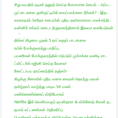
சிறு வயதில் நடிகர் தனுஷ் செய்த மோசமான செயல் - அம்ப...
முட்டைகளை குளிரூட்டியில் வைப்பவர்களா நீங்கள்? - இத...
காரைநகர் பிரதேச சபையின் புதிய தவிசாளராக பாலச்சந்தி...
வன்னிச் சங்கம் கனடா நிறுவனத்தினால் இலவச கையேடுகள்
...
திங்கட்கிழமை முதல் 5 நாட்களும் பாடசாலை
ரயில் போக்குவரத்து பாதிப்பு
பயணிகள் போக்குவரத்தில் ஈடுபடும் முச்சக்கர வண்டி சா...
ட்விட்டரில் ரஜினி செய்த வேலை!
கோட்டாபய தாய்லாந்தில் தஞ்சம்!
கிழக்கு சீனாவில் புதிய வகை வைரஸ் தொற்று பரவல்
தமிழ்தாய் வாழ்த்து பாடிய SK மகள்.
மண்ணெண்ணெய் விநியோகம்
Netflix-இல் வெளியாகும் நயன்தாரா & விக்னேஷ் சிவன் த...
தபால் கட்டணங்கள் அதிகரிப்பு
பொலிஸார் மக்களுக்கு விடுத்துள்ள அவசர எச்சரிக்கை