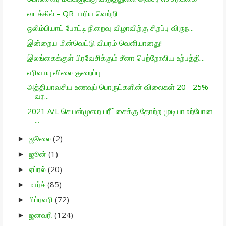
வடக்கில் – QR பாரிய வெற்றி
ஒலிம்பியாட் போட்டி நிறைவு விழாவிற்கு சிறப்பு விருந...
இன்றைய மின்வெட்டு விபரம் வெளியானது!
இலங்கைக்குள் பிரவேசிக்கும் சீனா பெற்றோலிய உற்பத்தி...
எரிவாயு விலை குறைப்பு
அத்தியாவசிய உணவுப் பொருட்களின் விலைகள் 20 - 25%
வர...
2021 A/L செயன்முறை பரீட்சைக்கு தோற்ற முடியாமற்போன
...
ஜூலை
(2)
►
ஜூன்
(1)
►
ஏப்ரல்
(20)
►
மார்ச்
(85)
►
பிப்ரவரி
(72)
►
ஜனவரி
(124)
►