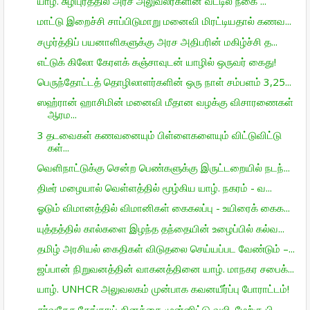
யாழ். சுழிபுரத்தில் அரச அலுவலர்களின் வீட்டில் நகை ...
மாட்டு இறைச்சி சாப்பிடுமாறு மனைவி மிரட்டியதால் கணவ...
சமுர்த்திப் பயனாளிகளுக்கு அரச அதிபரின் மகிழ்ச்சி த...
எட்டுக் கிலோ கேரளக் கஞ்சாவுடன் யாழில் ஒருவர் கைது!
பெருந்தோட்டத் தொழிலாளர்களின் ஒரு நாள் சம்பளம் 3,25...
ஸஹ்ரான் ஹாசிமின் மனைவி மீதான வழக்கு விசாரணைகள்
ஆரம...
3 தடவைகள் கணவனையும் பிள்ளைகளையும் விட்டுவிட்டு
கள்...
வெளிநாட்டுக்கு சென்ற பெண்களுக்கு இருட்டறையில் நடந்...
திடீர் மழையால் வெள்ளத்தில் மூழ்கிய யாழ். நகரம் - வ...
ஓடும் விமானத்தில் விமானிகள் கைகலப்பு - உயிரைக் கைக...
யுத்தத்தில் கால்களை இழந்த தந்தையின் உழைப்பில் கல்வ...
தமிழ் அரசியல் கைதிகள் விடுதலை செய்யப்பட வேண்டும் –...
ஜப்பான் நிறுவனத்தின் வாகனத்தினை யாழ். மாநகர சபைக்...
யாழ். UNHCR அலுவலகம் முன்பாக கவனயீர்ப்பு போராட்டம்!
சர்வதேச தேங்காய் தினத்தை முன்னிட்டு வலி. மேற்கு பி...