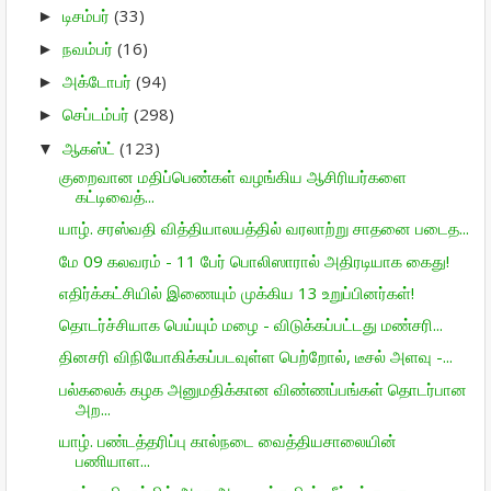
டிசம்பர்
(33)
►
நவம்பர்
(16)
►
அக்டோபர்
(94)
►
செப்டம்பர்
(298)
►
ஆகஸ்ட்
(123)
▼
குறைவான மதிப்பெண்கள் வழங்கிய ஆசிரியர்களை
கட்டிவைத்...
யாழ். சரஸ்வதி வித்தியாலயத்தில் வரலாற்று சாதனை படைத...
மே 09 கலவரம் - 11 பேர் பொலிஸாரால் அதிரடியாக கைது!
எதிர்க்கட்சியில் இணையும் முக்கிய 13 உறுப்பினர்கள்!
தொடர்ச்சியாக பெய்யும் மழை - விடுக்கப்பட்டது மண்சரி...
தினசரி விநியோகிக்கப்படவுள்ள பெற்றோல், டீசல் அளவு -...
பல்கலைக் கழக அனுமதிக்கான விண்ணப்பங்கள் தொடர்பான
அற...
யாழ். பண்டத்தரிப்பு கால்நடை வைத்தியசாலையின்
பணியாள...