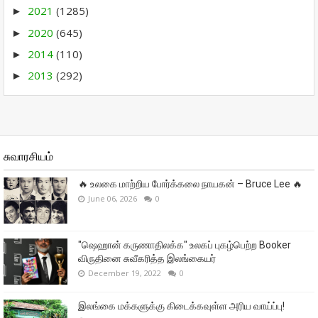
2021
(1285)
►
2020
(645)
►
2014
(110)
►
2013
(292)
►
சுவாரசியம்
🔥 உலகை மாற்றிய போர்க்கலை நாயகன் – Bruce Lee 🔥
June 06, 2026
0
"ஷெஹான் கருணாதிலக்க" உலகப் புகழ்பெற்ற Booker
விருதினை சுவீகரித்த இலங்கையர்
December 19, 2022
0
இலங்கை மக்களுக்கு கிடைக்கவுள்ள அரிய வாய்ப்பு!