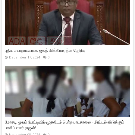
புதிய சபாநாயகராக ஜகத் விக்கிரமரத்ன தெரிவு
December 17, 2024
0
மோசடி மூலம் போட்டியில் முதலிடம் பெற்ற பாடசாலை - மிரட்டல் விடுக்கும்
பணிப்பாளர் ராஜன்!
November 08, 2024
0