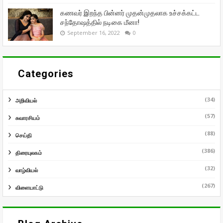
கணவர் இறந்த பின்னர் முதன்முதலாக உச்சக்கட்ட
சந்தோஷத்தில் நடிகை மீனா!
September 16, 2022
0
Categories
(34)
அறிவியல்
(57)
சுவாரசியம்
(88)
செய்தி
(386)
திரையுலகம்
(32)
வாழ்வியல்
(267)
விளையாட்டு