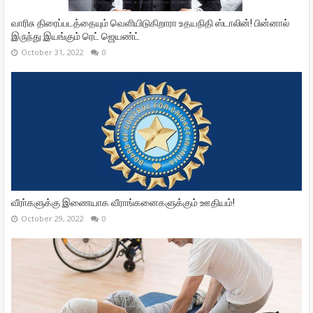
வாரிசு திரைப்படத்தையும் வெளியிடுகிறாரா உதயநிதி ஸ்டாலின்! பின்னால்
இருந்து இயங்கும் ரெட் ஜெயண்ட்
October 31, 2022
0
வீரா்களுக்கு இணையாக வீராங்கனைகளுக்கும் ஊதியம்!
October 29, 2022
0