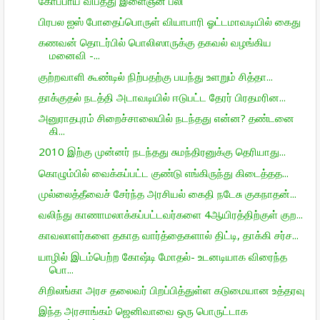
கோப்பாய் விபத்து இளைஞன் பலி
பிரபல ஐஸ் போதைப்பொருள் வியாபாரி ஓட்டமாவடியில் கைது
கணவன் தொடர்பில் பொலிஸாருக்கு தகவல் வழங்கிய
மனைவி -...
குற்றவாளி கூண்டில் நிற்பதற்கு பயந்து உளறும் சித்தா...
தாக்குதல் நடத்தி அடாவடியில் ஈடுபட்ட தேரர் பிரதமரின...
அனுராதபுரம் சிறைச்சாலையில் நடந்தது என்ன? தண்டனை
கி...
2010 இற்கு முன்னர் நடந்தது சுமந்திரனுக்கு தெரியாது...
கொழும்பில் வைக்கப்பட்ட குண்டு எங்கிருந்து கிடைத்தத...
முல்லைத்தீவைச் சேர்ந்த அரசியல் கைதி நடேசு குகநாதன்...
வலிந்து காணாமலாக்கப்பட்டவர்களை 4ஆயிரத்திற்குள் குற...
காவலாளர்களை தகாத வார்த்தைகளால் திட்டி, தாக்கி சர்ச...
யாழில் இடம்பெற்ற கோஷ்டி மோதல்- உடனடியாக விரைந்த
பொ...
சிறிலங்கா அரச தலைவர் பிறப்பித்துள்ள கடுமையான உத்தரவு
இந்த அரசாங்கம் ஜெனிவாவை ஒரு பொருட்டாக