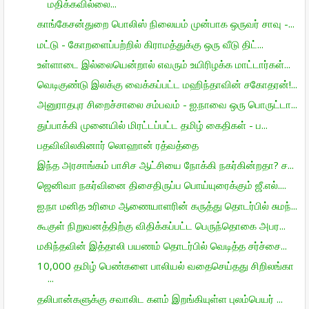
மதிக்கவில்லை...
காங்கேசன்துறை பொலிஸ் நிலையம் முன்பாக ஒருவர் சாவு -...
மட்டு - கோறளைப்பற்றில் கிராமத்துக்கு ஒரு வீடு திட்...
உள்ளாடை இல்லையென்றால் எவரும் உயிரிழக்க மாட்டார்கள்...
வெடிகுண்டு இலக்கு வைக்கப்பட்ட மஹிந்தாவின் சகோதரன்!...
அனுராதபுர சிறைச்சாலை சம்பவம் - ஐ.நாவை ஒரு பொருட்டா...
துப்பாக்கி முனையில் மிரட்டப்பட்ட தமிழ் கைதிகள் - ப...
பதவிவிலகினார் லொஹான் ரத்வத்தை
இந்த அரசாங்கம் பாசிச ஆட்சியை நோக்கி நகர்கின்றதா? ச...
ஜெனிவா நகர்வினை திசைதிருப்ப பொய்யுரைக்கும் ஜீ.எல்....
ஐ.நா மனித உரிமை ஆணையாளரின் கருத்து தொடர்பில் சுமந்...
கூகுள் நிறுவனத்திற்கு விதிக்கப்பட்ட பெருந்தொகை அபர...
மகிந்தவின் இத்தாலி பயணம் தொடர்பில் வெடித்த சர்ச்சை...
10,000 தமிழ் பெண்களை பாலியல் வதைசெய்தது சிறிலங்கா
...
தலிபான்களுக்கு சவாலிட களம் இறங்கியுள்ள புலம்பெயர் ...