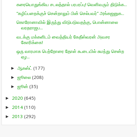
கரையொதுங்கிய சடலத்தால் பரபரப்பு! வெளிவரும் திடுக்க...
“கழிப்பறைக்குச் சென்றாலும் பின் செல்பவர்” அங்கஜனுக...
கொரோனாவில் இருந்து விடுபடுவதற்கு, பொன்னாலை
வரதராஜப...
வடக்கு மக்களிடம் வைத்தியர் கேதீஸ்வரன் அவசர
கோரிக்கை!
ஒரு வாரமாக பெற்றோரை தோள் கூடையில் சுமந்து சென்ற
ஏழ...
ஆகஸ்ட்
(177)
►
ஜூலை
(208)
►
ஜூன்
(35)
►
2020
(645)
►
2014
(110)
►
2013
(292)
►