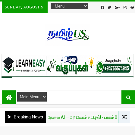
SUNDAY, AUGUST 9.
Breaking News
அறிவியல்
தேவை AI — அறிவோம் தமிழில்! - பாகம் 01
சுவாரசி