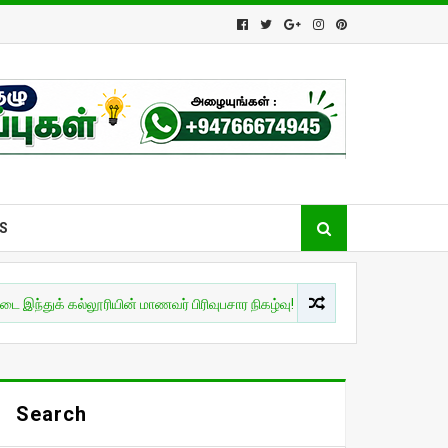
S
 கல்லூரியின் மாணவர் பிரிவுபசார நிகழ்வு!
இலங்கை
புதிய சபாநாய
Search