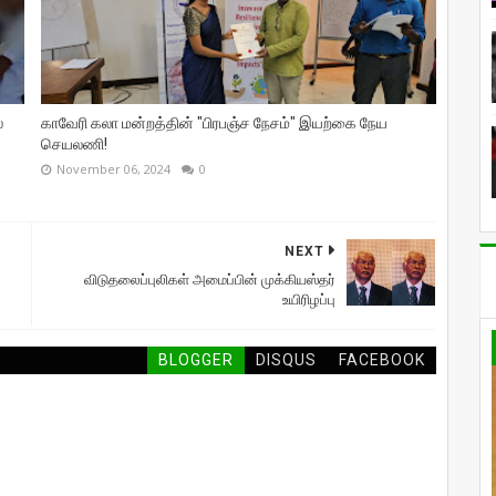
்
காவேரி கலா மன்றத்தின் "பிரபஞ்ச நேசம்" இயற்கை நேய
செயலணி!
November 06, 2024
0
NEXT
விடுதலைப்புலிகள் அமைப்பின் முக்கியஸ்தர்
உயிரிழப்பு
BLOGGER
DISQUS
FACEBOOK