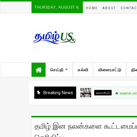
THURSDAY, AUGUST 6.
HOME
ABOUT
CONTAC
செய்தி
கல்வி
விளையாட்டு
தி
Breaking News
சுவாரசியம்
🔥 உலகை மாற்றிய போர
தமிழ் இன நலன்களை கூட்டமைப்பு