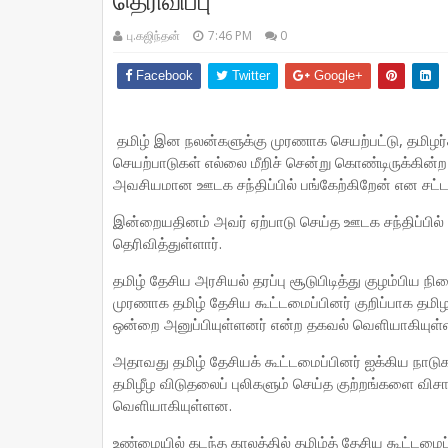
தெரிவிப்பு
பு.கஜிந்தன்
7:46 PM
0
Facebook
Twitter
Google+
தமிழ் இன நலன்களுக்கு முரணாக செயற்பட்டு, தமிழர்
செயற்பாடுகள் எல்லை மீறிச் சென்று கொண்டிருக்கின்ற
அவசியமான ஊடக சந்திப்பில் பங்கேற்கிறேன் என சட்டத
இன்றையதினம் அவர் ஏற்பாடு செய்த ஊடக சந்திப்பில
தெரிவித்துள்ளார்.
தமிழ் தேசிய அரசியல் தரப்பு சூடுபிடித்து குழம்பிய
முரணாக தமிழ் தேசிய கூட்டமைப்பினர் குறிப்பாக தமிழர
ஒன்றை அனுப்பியுள்ளனர் என்ற தகவல் வெளியாகியுள்
அதாவது தமிழ் தேசியக் கூட்டமைப்பினர் ஐக்கிய நாடு
தமிழீழ விடுதலைப் புலிகளும் செய்த குற்றங்களை விச
வெளியாகியுள்ளன.
உண்மையில் கடந்த காலத்தில் தமிழ்த் தேசிய கூட்டமைப்