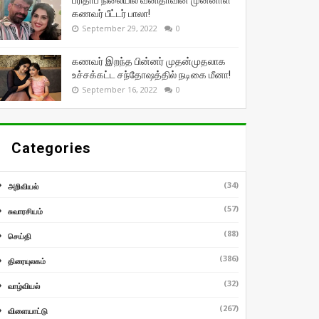
பரிதாப நிலையில் வனிதாவின் முன்னாள்
கணவர் பீட்டர் பாலா!
September 29, 2022
0
கணவர் இறந்த பின்னர் முதன்முதலாக
உச்சக்கட்ட சந்தோஷத்தில் நடிகை மீனா!
September 16, 2022
0
Categories
(34)
அறிவியல்
(57)
சுவாரசியம்
(88)
செய்தி
(386)
திரையுலகம்
(32)
வாழ்வியல்
(267)
விளையாட்டு