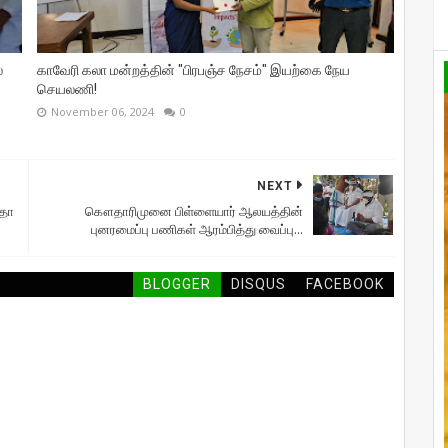
்
காவேரி கலா மன்றத்தின் "பிரபஞ்ச நேசம்" இயற்கை நேய
செயலணி!
November 06, 2024
0
NEXT
றதா
கௌதாரிமுனை பிள்ளையார் ஆலயத்தின்
புனரமைப்பு பணிகள் ஆரம்பித்து வைப்பு...
BLOGGER
DISQUS
FACEBOOK