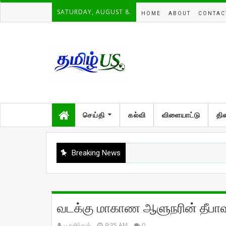
SATURDAY, AUGUST 8.
HOME
ABOUT
CONTAC
செய்தி
கல்வி
விளையாட்டு
தி
Breaking News
வடக்கு மாகாண ஆளுநரின் தீபாவள
பு.கஜிந்தன்
9:35 AM
0