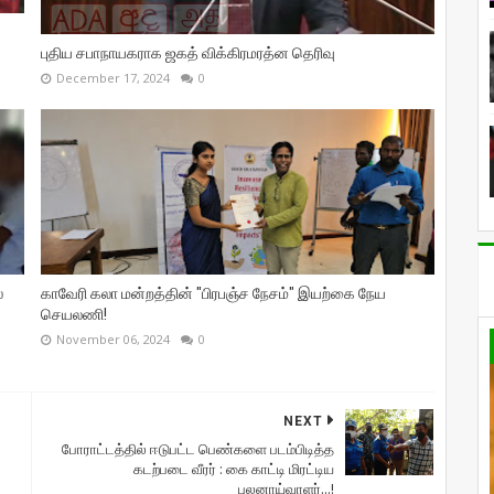
புதிய சபாநாயகராக ஜகத் விக்கிரமரத்ன தெரிவு
December 17, 2024
0
்
காவேரி கலா மன்றத்தின் "பிரபஞ்ச நேசம்" இயற்கை நேய
செயலணி!
November 06, 2024
0
NEXT
போராட்டத்தில் ஈடுபட்ட பெண்களை படம்பிடித்த
கடற்படை வீரர் : கை காட்டி மிரட்டிய
புலனாய்வாளர்...!