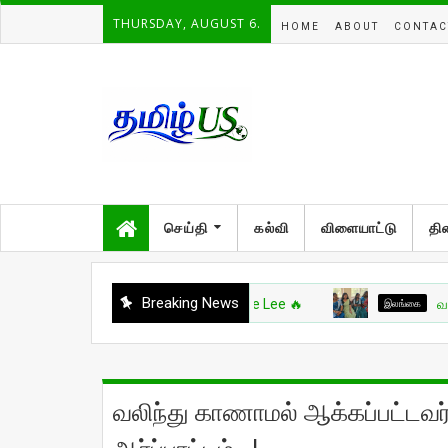
THURSDAY, AUGUST 6.
HOME
ABOUT
CONTAC
செய்தி
கல்வி
விளையாட்டு
தி
Breaking News
இலங்கை
வட்டுக்கோட்
வலிந்து காணாமல் ஆக்கப்பட்டவர