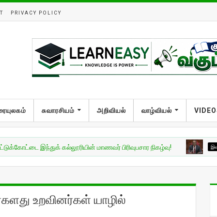
T
PRIVACY POLICY
ரையுலகம்
சுவாரசியம்
அறிவியல்
வாழ்வியல்
VIDEO
டை இந்துக் கல்லூரியின் மாணவர் பிரிவுபசார நிகழ்வு!
இலங்கை
பு
்களது உறவினர்கள் யாழில்