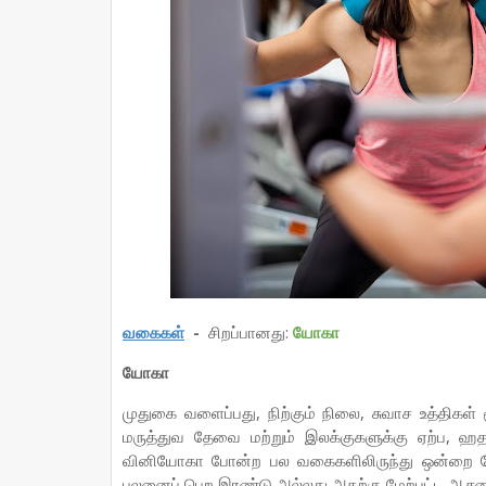
வகைகள்
-
சிறப்பானது:
யோகா
யோகா
முதுகை வளைப்பது, நிற்கும் நிலை, சுவாச உத்திகள
மருத்துவ தேவை மற்றும் இலக்குகளுக்கு ஏற்ப, ஹத
வினியோகா போன்ற பல வகைகளிலிருந்து ஒன்றை தேர்
பலனைப் பெற இரண்டு அல்லது அதற்கு மேற்பட்ட ஆச