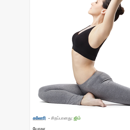
கலோரி
-
சிறப்பானது:
ஜிம்
யோகா