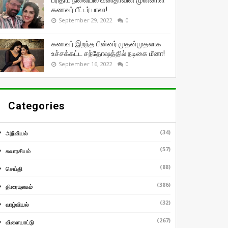
பரிதாப நிலையில் வனிதாவின் முன்னாள்
கணவர் பீட்டர் பாலா!
September 29, 2022
0
கணவர் இறந்த பின்னர் முதன்முதலாக
உச்சக்கட்ட சந்தோஷத்தில் நடிகை மீனா!
September 16, 2022
0
Categories
(34)
அறிவியல்
(57)
சுவாரசியம்
(88)
செய்தி
(386)
திரையுலகம்
(32)
வாழ்வியல்
(267)
விளையாட்டு