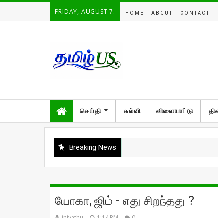
FRIDAY, AUGUST 7.
HOME
ABOUT
CONTACT
செய்தி
கல்வி
விளையாட்டு
தி
Breaking News
யோகா, ஜிம் - எது சிறந்தது ?
iniyathu
1:14 PM
0