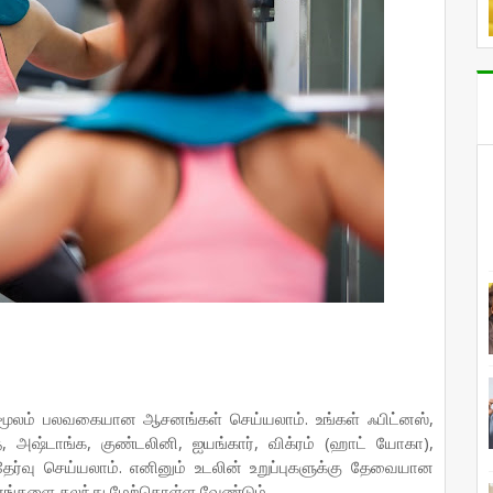
் மூலம் பலவகையான ஆசனங்கள் செய்யலாம். உங்கள் ஃபிட்னஸ்,
, அஷ்டாங்க, குண்டலினி, ஐயங்கார், விக்ரம் (ஹாட் யோகா),
வு செய்யலாம். எனினும் உடலின் உறுப்புகளுக்கு தேவையான
னங்களை கலந்து மேற்கொள்ள வேண்டும்.