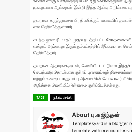
உலகில் எங்கும் சதவீதத்தில் வெற்று உலோகத்துகள் 
முறையான ஆய்வுகள் இன்றி இந்த ஆய்வு அறிக்கை பத
தவறான கருத்துகளை பிரதிபலிக்கும் வகையில் தகவல
என தெரிவித்துள்ளார்.
கடந்த ஜனவரி மாதம் முதல் நடத்தப்பட்ட சோதனைகளின
என்றும் அவ்வாறு இருக்கும்பட்சத்தில் இப்படியான ச
தெரிவித்தார்.
தவறான ஆதாரங்களுடன், வெளியிடப்பட்டுள்ள இந்தச்
செயற்பாடு தொடர்பாக குற்றப் புலனாய்வுத் திணைக்கள
மற்றும் உணவுப் பாதுகாப்பு அமைச்சின் செயலாளர் சி
அறிக்கை வெளியிட்டுள்ளமை குறிப்பிடத்தக்கது.
TAGS:
முக்கிய செய்தி
About பு.கஜிந்தன்
Templatesyard is a blogger re
template with premium lookin