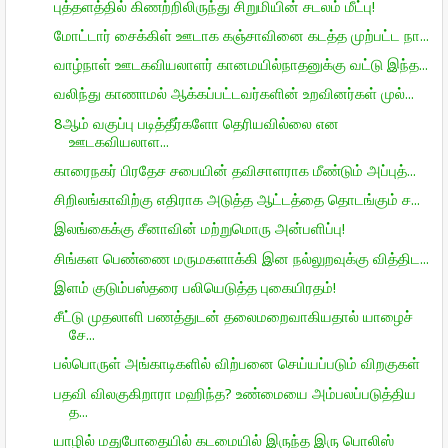
புத்தளத்தில் கிணற்றிலிருந்து சிறுமியின் சடலம் மீட்பு!
மோட்டார் சைக்கிள் ஊடாக கஞ்சாவினை கடத்த முற்பட்ட நா...
வாழ்நாள் ஊடகவியலாளர் கானமயில்நாதனுக்கு வட்டு இந்த...
வலிந்து காணாமல் ஆக்கப்பட்டவர்களின் உறவினர்கள் முல்...
8ஆம் வகுப்பு படித்தீர்களோ தெரியவில்லை என
ஊடகவியலாள...
காரைநகர் பிரதேச சபையின் தவிசாளராக மீண்டும் அப்புத்...
சிறிலங்காவிற்கு எதிராக அடுத்த ஆட்டத்தை தொடங்கும் ச...
இலங்கைக்கு சீனாவின் மற்றுமொரு அன்பளிப்பு!
சிங்கள பெண்ணை மருமகளாக்கி இன நல்லுறவுக்கு வித்திட...
இளம் குடும்பஸ்தரை பலியெடுத்த புகையிரதம்!
சீட்டு முதலாளி பணத்துடன் தலைமறைவாகியதால் யாழைச்
சே...
பல்பொருள் அங்காடிகளில் விற்பனை செய்யப்படும் விறகுகள்
பதவி விலகுகிறாரா மஹிந்த? உண்மையை அம்பலப்படுத்திய
த...
யாழில் மதுபோதையில் கடமையில் இருந்த இரு பொலிஸ்