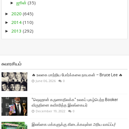
ஜூன்
(35)
►
2020
(645)
►
2014
(110)
►
2013
(292)
►
சுவாரசியம்
🔥 உலகை மாற்றிய போர்க்கலை நாயகன் – Bruce Lee 🔥
June 06, 2026
0
"ஷெஹான் கருணாதிலக்க" உலகப் புகழ்பெற்ற Booker
விருதினை சுவீகரித்த இலங்கையர்
December 19, 2022
0
இலங்கை மக்களுக்கு கிடைக்கவுள்ள அரிய வாய்ப்பு!