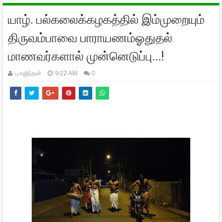
யாழ். பல்கலைக்கழகத்தில் இம்முறையும்
திருவம்பாவை பாராயணம்ஓதுதல்
மாணவர்களால் முன்னெடுப்பு...!
பு.கஜிந்தன்
9:22 AM
0