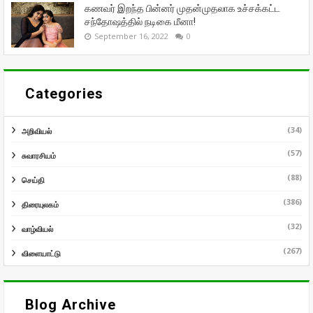
கணவர் இறந்த பின்னர் முதன்முதலாக உச்சக்கட்ட
சந்தோஷத்தில் நடிகை மீனா!
September 16, 2022
0
Categories
(34)
அறிவியல்
(57)
சுவாரசியம்
(88)
செய்தி
(386)
திரையுலகம்
(32)
வாழ்வியல்
(267)
விளையாட்டு
Blog Archive