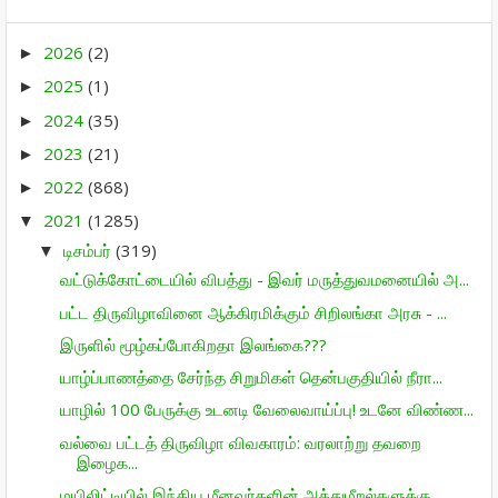
2026
(2)
►
2025
(1)
►
2024
(35)
►
2023
(21)
►
2022
(868)
►
2021
(1285)
▼
டிசம்பர்
(319)
▼
வட்டுக்கோட்டையில் விபத்து - இவர் மருத்துவமனையில் அ...
பட்ட திருவிழாவினை ஆக்கிரமிக்கும் சிறிலங்கா அரசு - ...
இருளில் மூழ்கப்போகிறதா இலங்கை???
யாழ்ப்பாணத்தை சேர்ந்த சிறுமிகள் தென்பகுதியில் நீரா...
யாழில் 100 பேருக்கு உடனடி வேலைவாய்ப்பு! உடனே விண்ண...
வல்வை பட்டத் திருவிழா விவகாரம்: வரலாற்று தவறை
இழைக...
மயிலிட்டியில் இந்திய மீனவர்களின் அத்துமீறல்களுக்கு...