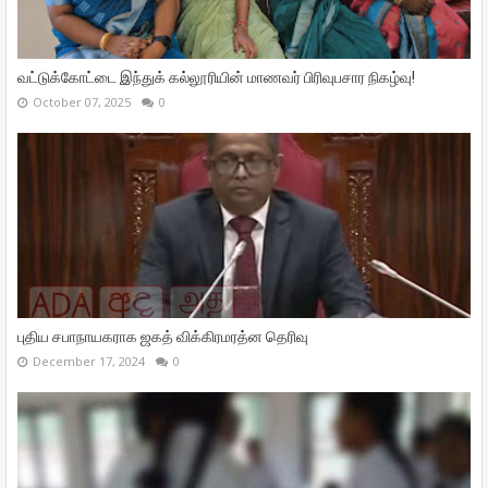
வட்டுக்கோட்டை இந்துக் கல்லூரியின் மாணவர் பிரிவுபசார நிகழ்வு!
October 07, 2025
0
புதிய சபாநாயகராக ஜகத் விக்கிரமரத்ன தெரிவு
December 17, 2024
0