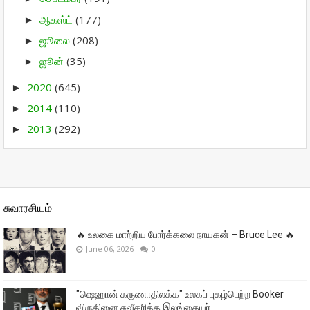
ஆகஸ்ட்
(177)
►
ஜூலை
(208)
►
ஜூன்
(35)
►
2020
(645)
►
2014
(110)
►
2013
(292)
►
சுவாரசியம்
🔥 உலகை மாற்றிய போர்க்கலை நாயகன் – Bruce Lee 🔥
June 06, 2026
0
"ஷெஹான் கருணாதிலக்க" உலகப் புகழ்பெற்ற Booker
விருதினை சுவீகரித்த இலங்கையர்