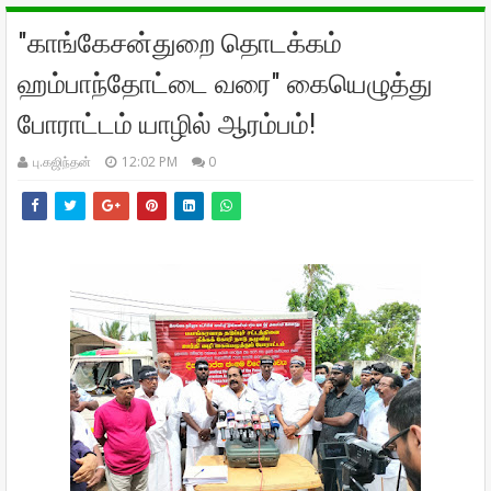
"காங்கேசன்துறை தொடக்கம்
ஹம்பாந்தோட்டை வரை" கையெழுத்து
போராட்டம் யாழில் ஆரம்பம்!
பு.கஜிந்தன்
12:02 PM
0