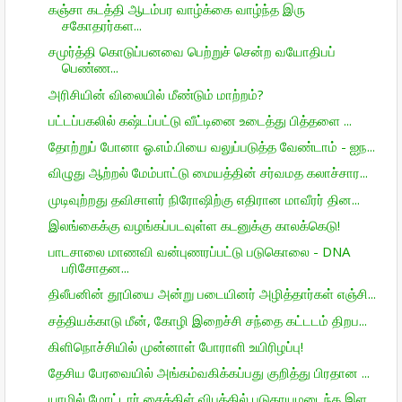
கஞ்சா கடத்தி ஆடம்பர வாழ்க்கை வாழ்ந்த இரு
சகோதரர்கள...
சமுர்த்தி கொடுப்பனவை பெற்றுச் சென்ற வயோதிபப்
பெண்ண...
அரிசியின் விலையில் மீண்டும் மாற்றம்?
பட்டப்பகலில் கஷ்டப்பட்டு வீட்டினை உடைத்து பித்தளை ...
தோற்றுப் போனா ஓ.எம்.பியை வலுப்படுத்த வேண்டாம் - ஐந...
விழுது ஆற்றல் மேம்பாட்டு மையத்தின் சர்வமத கலாச்சார...
முடிவுற்றது தவிசாளர் நிரோஷிற்கு எதிரான மாவீரர் தின...
இலங்கைக்கு வழங்கப்படவுள்ள கடனுக்கு காலக்கெடு!
பாடசாலை மாணவி வன்புணரப்பட்டு படுகொலை - DNA
பரிசோதன...
திலீபனின் தூபியை அன்று படையினர் அழித்தார்கள் எஞ்சி...
சத்தியக்காடு மீன், கோழி இறைச்சி சந்தை கட்டடம் திறப...
கிளிநொச்சியில் முன்னாள் போராளி உயிரிழப்பு!
தேசிய பேரவையில் அங்கம்வகிக்கப்பது குறித்து பிரதான ...
யாழில் மோட்டார் சைக்கிள் விபத்தில் படுகாயமடைந்த இள...