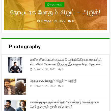
சர்தார் மொத்தமாக செய்த வசூல்
பின்னால் இருந்து இயங்கும் ரெட்
பரிதாப நிலையில் வனிதாவின்
முதன்முதலாக உச்சக்கட்ட
திரையுலகம்
நேரடியாக மோதும் விஜய் – அஜித்!
முன்னாள் கணவர் பீட்டர் பாலா!
சந்தோஷத்தில் நடிகை மீனா!
தான் எவ்வளவு?
ஜெயண்ட்
September 29, 2022
September 16, 2022
October 31, 2022
October 29, 2022
October 28, 2022
0
0
0
0
0
Photography
வாரிசு திரைப்படத்தையும் வெளியிடுகிறாரா உதயநிதி
ஸ்டாலின்! பின்னால் இருந்து இயங்கும் ரெட் ஜெயண்ட்
October 31, 2022
0
நேரடியாக மோதும் விஜய் – அஜித்!
October 29, 2022
0
உலகம் முழுவதும் கார்த்தியின் சர்தார் மொத்தமாக
செய்த வசூல் தான் எவ்வளவு?