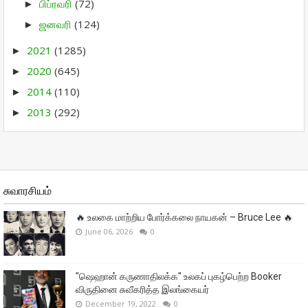
பிப்ரவரி
(72)
►
ஜனவரி
(124)
►
2021
(1285)
►
2020
(645)
►
2014
(110)
►
2013
(292)
►
சுவாரசியம்
🔥 உலகை மாற்றிய போர்க்கலை நாயகன் – Bruce Lee 🔥
June 06, 2026
0
"ஷெஹான் கருணாதிலக்க" உலகப் புகழ்பெற்ற Booker
விருதினை சுவீகரித்த இலங்கையர்
December 19, 2022
0