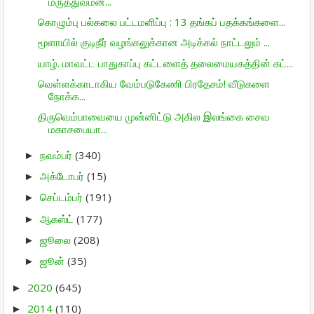
மருத்துவமன...
கொழும்பு பல்கலை பட்டமளிப்பு : 13 தங்கப் பதக்கங்களை...
மூளாயில் குடிநீர் வழங்கலுக்கான அடிக்கல் நாட்டலும் ...
யாழ். மாவட்ட பாதுகாப்பு கட்டளைத் தலைமையகத்தின் கட்...
வெள்ளக்காடாகிய வேம்படுகேணி பிரதேசம்! வீடுகளை
நோக்க...
திருவெம்பாவையை முன்னிட்டு அகில இலங்கை சைவ
மகாசபையா...
நவம்பர்
(340)
►
அக்டோபர்
(15)
►
செப்டம்பர்
(191)
►
ஆகஸ்ட்
(177)
►
ஜூலை
(208)
►
ஜூன்
(35)
►
2020
(645)
►
2014
(110)
►