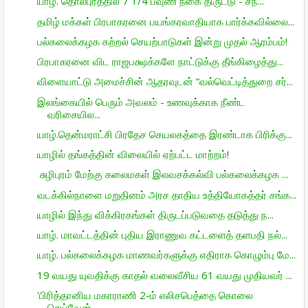
யாழ். தொல்புரத்தில் 7 1/4 பவுண் நகை திருட்டு - சந்...
தமிழ் மக்கள் பிரபாகரனை பயங்கரவாதியாக பார்க்கவில்லை...
பல்கலைக்கழக கற்றல் செயற்பாடுகள் இன்று முதல் ஆரம்பம்!
பிரபாகரனை விட ராஜபக்ஷக்களே நாட்டுக்கு தீங்கிழைத்து...
விளையாட்டு அமைச்சின் ஆதரவுடன் “வல்வெட்டித்துறை சர்...
இலங்கையில் பெரும் அவலம் - உணவுக்காக நீண்ட
வரிசையில...
யாழ்.தென்மராட்சி பிரதேச செயலகத்தை இரண்டாக பிரிக்கு...
யாழில் தங்கத்தின் விலையில் ஏற்பட்ட மாற்றம்!
சுழிபுரம் மேற்கு கலைமகள் இலவசக்கல்வி பல்கலைக்கழக ...
வடக்கில்நாளை மறுதினம் அரச தாதிய உத்தியோகத்தர் சங்க...
யாழில் இந்து விக்கிரகங்கள் திருடப்படுவதை தடுத்து ந...
யாழ். மாவட்டத்தின் புதிய இராணுவ கட்டளைத் தளபதி நல்...
யாழ். பல்கலைக்கழக மாணவர்களுக்கு எதிராக கொழும்பு மே...
19 வயது யுவதிக்கு காதல் வலைவீசிய 61 வயது முதியவர் ...
'பிரித்தானிய மகாராணி 2-ம் எலிசபெத்தை கொலை
செய்வேன்...