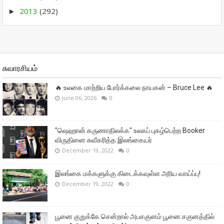
2013
(292)
►
சுவாரசியம்
🔥 உலகை மாற்றிய போர்க்கலை நாயகன் – Bruce Lee 🔥
June 06, 2026
0
"ஷெஹான் கருணாதிலக்க" உலகப் புகழ்பெற்ற Booker
விருதினை சுவீகரித்த இலங்கையர்
December 19, 2022
0
இலங்கை மக்களுக்கு கிடைக்கவுள்ள அரிய வாய்ப்பு!
December 19, 2022
0
பூனை குறுக்கே சென்றால் அபசகுனம் பூனை சகுனத்தில்