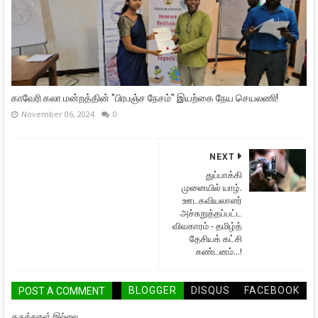
காவேரி கலா மன்றத்தின் "பிரபஞ்ச நேசம்" இயற்கை நேய செயலணி!
November 06, 2024
0
NEXT
துப்பாக்கி
முனையில் யாழ்.
ஊடகவியலாளர்
அச்சுறுத்தப்பட்ட
விவகாரம் - தமிழ்த்
தேசியக் கட்சி
கண்டனம்...!
BLOGGER
DISQUS
FACEBOOK
POST A COMMENT
கருத்துகள் இல்லை