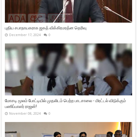
புதிய சபாநாயகராக ஜகத் விக்கிரமரத்ன தெரிவு
December 17, 2024
0
மோசடி மூலம் போட்டியில் முதலிடம் பெற்ற பாடசாலை - மிரட்டல் விடுக்கும்
பணிப்பாளர் ராஜன்!
November 08, 2024
0