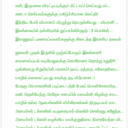
சளி, இருமலை விரட்டியடிக்கும் மிட்டாய்! செய்வது எப்...
கனடா செல்பவர்களுக்கு மகிழ்ச்சியான செய்தி!
இந்திய போர் விமானம் விழுந்து நொருங்கியது - விமானி ...
இலங்கையில் நள்ளிரவில் துப்பாக்கிச்சூடு : 3 பொலிஸ் ...
இராணுவப் புலனாய்வாளர்களுக்கு கிடைத்த இரகசிய தகவல்
...
ஜனவரி முதல் இருளில் மூழ்கப்போகும் இலங்கை!!!
வைகைப்புயல் வடிவேலுவுக்கு கொரோனா தொற்று உறுதி!!!
மூங்கிலாறு சிறுமியின் மரணம்! தாய், தந்தை, சகோதரியை...
யாழில் களைகட்டியது சவுக்கு தடி விற்பனை...!
மேதகு பிரபாகரனின் படிப்பை பற்றி பேசும் பொன்சேகாவிற...
வலி. தென்மேற்கு பிரதேச சபையில் மரவள்ளி கிழங்கு சாப...
யாழில் உள்ள ஆலயங்களில் விக்கிரகங்கள் திருடியவர் வச...
அமைச்சர் டக்ளஸின் வருகையால் விலகிச் சென்றது கஜேந்த...
அமைச்சர் டக்ளஸ் வழங்கிய வாக்குறுதியை நிறைவேற்றா வி...
அமைச்சர் டக்ளஸின் வாக்குறுதிக்கமைய கைவிடப்பட்டது ப...