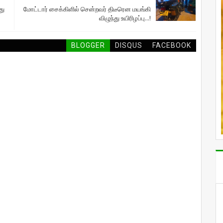
து
மோட்டார் சைக்கிளில் சென்றவர் திடீரென மயங்கி
விழுந்து உயிரிழப்பு...!
BLOGGER
DISQUS
FACEBOOK