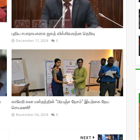
புதிய சபாநாயகராக ஜகத் விக்கிரமரத்ன தெரிவு
December 17, 2024
0
்
காவேரி கலா மன்றத்தின் "பிரபஞ்ச நேசம்" இயற்கை நேய
செயலணி!
November 06, 2024
0
NEXT