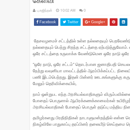
கேள்வி
பு.கஜிந்தன்
10:02 AM
0
Facebook
Twitter
Google+
தேசவழமைச் சட்டத்தில் உள்ள நல்லதையும் பெறவேண்டும்
நல்லதையும் பெற்று சிறந்த சட்டத்தை ஏற்படுத்துவோம்.
ஒரே சட்டத்தை உருவாக்க வேண்டுமென ஒரே நாடு ஒரே 
“ஒரே நாடு, ஒரே சட்டம்” தொடர்பான ஜனாதிபதி செயலண
நேற்று வவுனியா மாவட்டத்தில் ஆரம்பிக்கப்பட்ட நிலை
பணி இடம்பெற்றது. இதன் பின்னர் ஊடகங்களுக்கு கரு
மேலும் தெரிவிக்கையில்,
நாம் ஒன்றுபட எந்த அரசியல்வாதிகளும் விரும்பவில்ல
போதைப் பொருளால் ஆயிரக்கணக்கானவர்கள் உயிரிழந்திர
அரசியல்வாதிகள் போதைப் பொருள் தடுப்பு மத்திய ந
தமிழர்களது பிரதிநிதிகள் நாடாளுமன்றத்தில் என்ன செ
நிகழ்விலே பாதுகாப்பு தரப்பினர் தலையீடு செய்தமை 