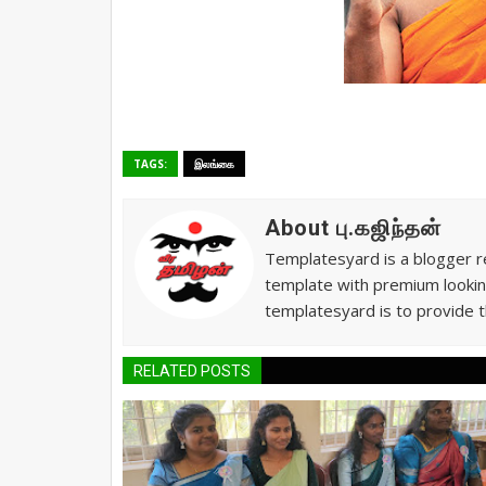
TAGS:
இலங்கை
About பு.கஜிந்தன்
Templatesyard is a blogger re
template with premium lookin
templatesyard is to provide t
RELATED POSTS