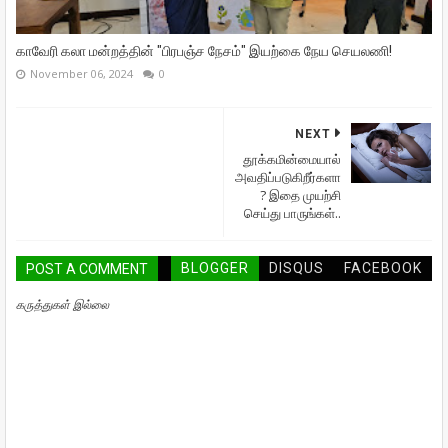
காவேரி கலா மன்றத்தின் "பிரபஞ்ச நேசம்" இயற்கை நேய செயலணி!
November 06, 2024
0
NEXT
தூக்கமின்மையால்
அவதிப்படுகிறீர்களா
? இதை முயற்சி
செய்து பாருங்கள்..
BLOGGER
DISQUS
FACEBOOK
POST A COMMENT
கருத்துகள் இல்லை