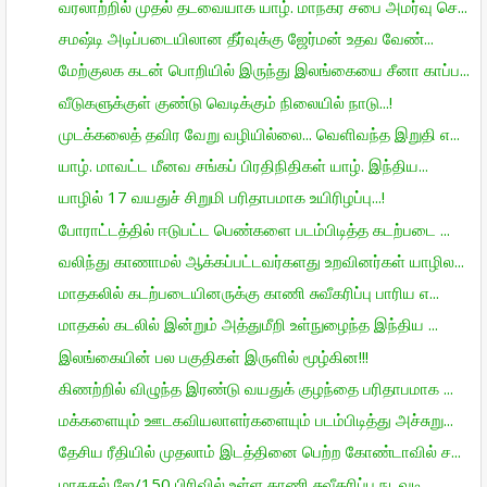
வரலாற்றில் முதல் தடவையாக யாழ். மாநகர சபை அமர்வு செ...
சமஷ்டி அடிப்படையிலான தீர்வுக்கு ஜேர்மன் உதவ வேண்...
மேற்குலக கடன் பொறியில் இருந்து இலங்கையை சீனா காப்ப...
வீடுகளுக்குள் குண்டு வெடிக்கும் நிலையில் நாடு...!
முடக்கலைத் தவிர வேறு வழியில்லை... வெளிவந்த இறுதி எ...
யாழ். மாவட்ட மீனவ சங்கப் பிரதிநிதிகள் யாழ். இந்திய...
யாழில் 17 வயதுச் சிறுமி பரிதாபமாக உயிரிழப்பு...!
போராட்டத்தில் ஈடுபட்ட பெண்களை படம்பிடித்த கடற்படை ...
வலிந்து காணாமல் ஆக்கப்பட்டவர்களது உறவினர்கள் யாழில...
மாதகலில் கடற்படையினருக்கு காணி சுவீகரிப்பு பாரிய எ...
மாதகல் கடலில் இன்றும் அத்துமீறி உள்நுழைந்த இந்திய ...
இலங்கையின் பல பகுதிகள் இருளில் மூழ்கின!!!
கிணற்றில் விழுந்த இரண்டு வயதுக் குழந்தை பரிதாபமாக ...
மக்களையும் ஊடகவியலாளர்களையும் படம்பிடித்து அச்சுறு...
தேசிய ரீதியில் முதலாம் இடத்தினை பெற்ற கோண்டாவில் ச...
மாதகல் ஜே/150 பிரிவில் உள்ள காணி சுவீகரிப்பு நடவடி...