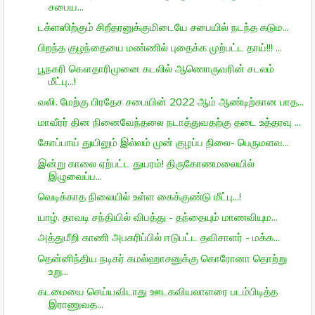
சபைய...
டக்ளஸிற்கும் சிறீதரனுக்குமிடையே சபையில் நடந்த கடும...
பிறந்த குழந்தையை மண்ணில் புதைக்க முற்பட்ட தாய்!!! ...
பூநகரி கௌதாரிமுனை கடலில் ஆணொருவரின் சடலம்
மீட்பு...!
வலி. மேற்கு பிரதேச சபையின் 2022 ஆம் ஆண்டிற்கான பாத...
மாவீரர் தின நினைவேந்தலை நடாத்துவதற்கு தடை உத்தரவு ...
கோப்பாய் துயிலும் இல்லம் முன் குழப்ப நிலை- பெருமளவ...
இன்று காலை ஏற்பட்ட துயரம்! திருகோணமலையில்
இழுவைப்ப...
வெடிக்காத நிலையில் உள்ள கைக்குண்டு மீட்பு...!
யாழ். தாவடி சந்தியில் விபத்து - தந்தையும் மாணவியும...
அத்துமீறி காணி அபகரிப்பில் ஈடுபட்ட தவிசாளர் - மக்க...
தென்னிந்திய நடிகர் கமல்ஹாசனுக்கு கொரோனா தொற்று
உறு...
கடமையை செய்யவிடாது ஊடகவியலாளரை படம்பிடித்த
இராணுவத...