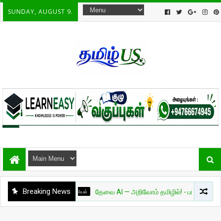
SUNDAY, AUGUST 9.
Breaking News
அறிவியல்
தேவை AI — அறிவோம் தமிழில்! - பாகம் 01