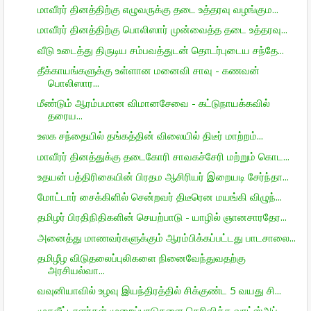
மாவீரர் தினத்திற்கு எழுவருக்கு தடை உத்தரவு வழங்கும...
மாவீரர் தினத்திற்கு பொலிஸார் முன்வைத்த தடை உத்தரவு...
வீடு உடைத்து திருடிய சம்பவத்துடன் தொடர்புடைய சந்தே...
தீக்காயங்களுக்கு உள்ளான மனைவி சாவு - கணவன்
பொலிஸார...
மீண்டும் ஆரம்பமான விமானசேவை - கட்டுநாயக்கவில்
தரைய...
உலக சந்தையில் தங்கத்தின் விலையில் திடீர் மாற்றம்...
மாவீரர் தினத்துக்கு தடைகோரி சாவகச்சேரி மற்றும் கொட...
உதயன் பத்திரிகையின் பிரதம ஆசிரியர் இறையடி சேர்ந்தா...
மோட்டார் சைக்கிளில் சென்றவர் திடீரென மயங்கி விழுந்...
தமிழர் பிரதிநிதிகளின் செயற்பாடு - யாழில் ஞானசாரதேர...
அனைத்து மாணவர்களுக்கும் ஆரம்பிக்கப்பட்டது பாடசாலை...
தமிழீழ விடுதலைப்புலிகளை நினைவேந்துவதற்கு
அரசியல்வா...
வவுனியாவில் உழவு இயந்திரத்தில் சிக்குண்ட 5 வயது சி...
முதலீட்டாளர்கள் முறைப்பாடுகளை தெரிவிக்க வாட்ஸ்அப் ...