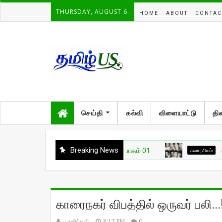
THURSDAY, AUGUST 6.
HOME
ABOUT
CONTAC
செய்தி
கல்வி
விளையாட்டு
தி
Breaking News
சுவாரசியம்
🔥 உலகை 
காரைநகர் விபத்தில் ஒருவர் பலி...
பு.கஜிந்தன்
8:17 PM
0