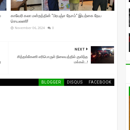
்
காவேரி கலா மன்றத்தின் "பிரபஞ்ச நேசம்" இயற்கை நேய
செயலணி!
November 06, 2024
0
NEXT
சித்தங்கேணி எரிபொருள் நிலையத்தில் குவிந்த
்
மக்கள்...!
BLOGGER
DISQUS
FACEBOOK