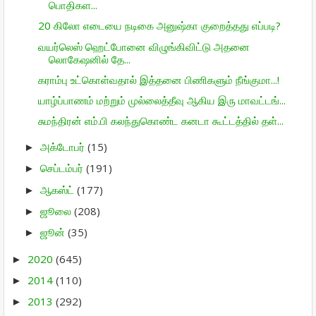
பொதிகள...
20 கிலோ எடையை நடிகை அனுஷ்கா குறைத்தது எப்படி?
வயர்லெஸ் ஹெட்போனை விழுங்கிவிட்டு அதனை
லொகேஷனில் தே...
கராம்பு உட்கொள்வதால் இத்தனை பிணிகளும் நீங்குமா...!
யாழ்ப்பாணம் மற்றும் முல்லைத்தீவு ஆகிய இரு மாவட்டங்...
சுமந்திரன் எம்.பி கலந்துகொண்ட கனடா கூட்டத்தில் தள்...
அக்டோபர்
(15)
►
செப்டம்பர்
(191)
►
ஆகஸ்ட்
(177)
►
ஜூலை
(208)
►
ஜூன்
(35)
►
2020
(645)
►
2014
(110)
►
2013
(292)
►