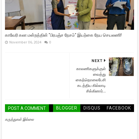
காவேரி கலா மன்றத்தின் "பிரபஞ்ச நேசம்" இயற்கை நேய செயலணி!
November 06, 2024
0
NEXT
காலணிகளுக்குள்
வைத்து
கைத்தொலைபேசி
கடத்திய கில்லாடி
சிக்கினார்...
BLOGGER
DISQUS
FACEBOOK
POST A COMMENT
கருத்துகள் இல்லை