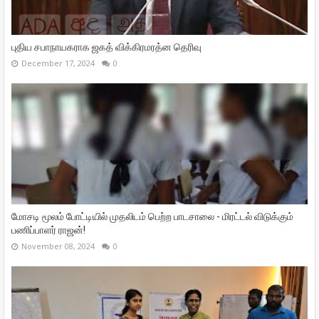
புதிய சபாநாயகராக ஜகத் விக்கிரமரத்ன தெரிவு
December 17, 2024
0
மோசடி மூலம் போட்டியில் முதலிடம் பெற்ற பாடசாலை - மிரட்டல் விடுக்கும்
பணிப்பாளர் ராஜன்!
November 08, 2024
0