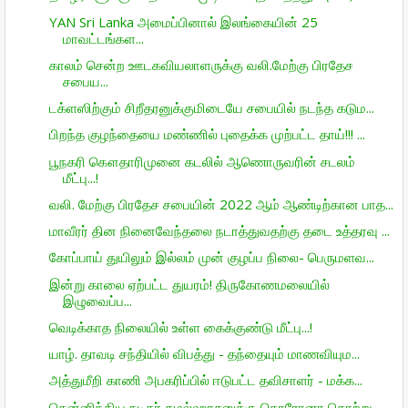
YAN Sri Lanka அமைப்பினால் இலங்கையின் 25
மாவட்டங்கள...
காலம் சென்ற ஊடகவியலாளருக்கு வலி.மேற்கு பிரதேச
சபைய...
டக்ளஸிற்கும் சிறீதரனுக்குமிடையே சபையில் நடந்த கடும...
பிறந்த குழந்தையை மண்ணில் புதைக்க முற்பட்ட தாய்!!! ...
பூநகரி கௌதாரிமுனை கடலில் ஆணொருவரின் சடலம்
மீட்பு...!
வலி. மேற்கு பிரதேச சபையின் 2022 ஆம் ஆண்டிற்கான பாத...
மாவீரர் தின நினைவேந்தலை நடாத்துவதற்கு தடை உத்தரவு ...
கோப்பாய் துயிலும் இல்லம் முன் குழப்ப நிலை- பெருமளவ...
இன்று காலை ஏற்பட்ட துயரம்! திருகோணமலையில்
இழுவைப்ப...
வெடிக்காத நிலையில் உள்ள கைக்குண்டு மீட்பு...!
யாழ். தாவடி சந்தியில் விபத்து - தந்தையும் மாணவியும...
அத்துமீறி காணி அபகரிப்பில் ஈடுபட்ட தவிசாளர் - மக்க...
தென்னிந்திய நடிகர் கமல்ஹாசனுக்கு கொரோனா தொற்று