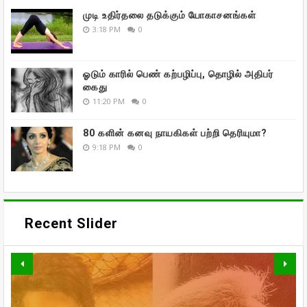
முடி உதிர்தலை தடுக்கும் யோகாசனங்கள்
3:18 PM
0
ஓடும் காரில் பெண் கற்பழிப்பு, தொழில் அதிபர்
கைது
11:20 PM
0
80 களின் கனவு நாயகிகள் பற்றி தெரியுமா?
9:18 PM
0
Recent Slider