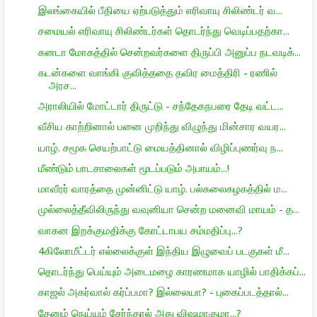
இலங்கையில் பீதியை ஏற்படுத்தும் எரிவாயு சிலிண்டர் வ...
சமையல் எரிவாயு சிலிண்டர்கள் தொடர்ந்து வெடிப்பதற்கா...
கனடா மோகத்தில் சென்றவர்களை திருப்பி அனுப்ப நடவடிக்...
கடன்களை வாங்கி குவித்ததை தவிர மைத்திரி - ரணில்
அரச...
அராலியில் மோட்டார் திருட்டு - சந்தேகநபரை தேடி வட்ட...
வீசிய காற்றினால் பனை முறிந்து விழுந்து மின்சார வயர...
யாழ். சமூக செயற்பாட்டு மையத்தினால் விழிப்புணர்வு ந...
மீண்டும் பாடசாலைகள் மூடப்படும் அபாயம்...!
மாவீரர் வாரத்தை முன்னிட்டு யாழ். பல்கலைகழகத்தில் ம...
முல்லைத்தீவிலிருந்து வவுனியா சென்ற மனைவி மாயம் - த...
வாகன இறக்குமதிக்கு கோட்டாபய சம்மதிப்பு...?
4கிலோமீட்டர் எல்லைக்குள் இந்திய இழுவைப் படகுகள் மீ...
தொடர்ந்து பெய்யும் அடைமழை காரணமாக யாழில் பாதிக்கப்...
காஜல் அகர்வால் கர்ப்பமா? இல்லையா? - புகைப்படத்தால்...
தேனும் நெய்யும் சேர்ந்தால் அது விஷமாகுமா...?