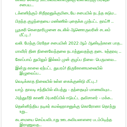
சபைய...
டக்ளஸிற்கும் சிறீதரனுக்குமிடையே சபையில் நடந்த கடும...
பிறந்த குழந்தையை மண்ணில் புதைக்க முற்பட்ட தாய்!!! ...
பூநகரி கௌதாரிமுனை கடலில் ஆணொருவரின் சடலம்
மீட்பு...!
வலி. மேற்கு பிரதேச சபையின் 2022 ஆம் ஆண்டிற்கான பாத...
மாவீரர் தின நினைவேந்தலை நடாத்துவதற்கு தடை உத்தரவு ...
கோப்பாய் துயிலும் இல்லம் முன் குழப்ப நிலை- பெருமளவ...
இன்று காலை ஏற்பட்ட துயரம்! திருகோணமலையில்
இழுவைப்ப...
வெடிக்காத நிலையில் உள்ள கைக்குண்டு மீட்பு...!
யாழ். தாவடி சந்தியில் விபத்து - தந்தையும் மாணவியும...
அத்துமீறி காணி அபகரிப்பில் ஈடுபட்ட தவிசாளர் - மக்க...
தென்னிந்திய நடிகர் கமல்ஹாசனுக்கு கொரோனா தொற்று
உறு...
கடமையை செய்யவிடாது ஊடகவியலாளரை படம்பிடித்த
இராணுவத...