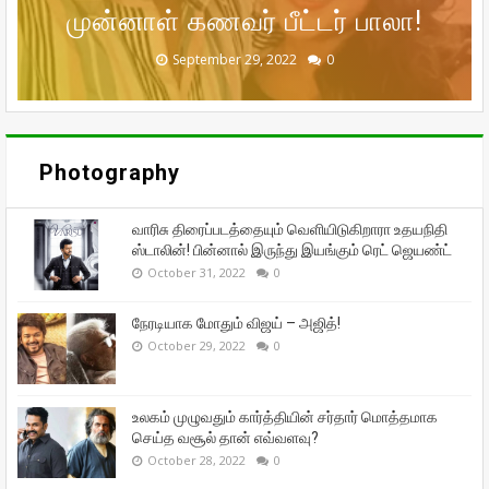
நேரடியாக மோதும் விஜய் – அஜித்!
முன்னாள் கணவர் பீட்டர் பாலா!
சந்தோஷத்தில் நடிகை மீனா!
தான் எவ்வளவு?
ஜெயண்ட்
September 29, 2022
September 16, 2022
October 31, 2022
October 29, 2022
October 28, 2022
0
0
0
0
0
Photography
வாரிசு திரைப்படத்தையும் வெளியிடுகிறாரா உதயநிதி
ஸ்டாலின்! பின்னால் இருந்து இயங்கும் ரெட் ஜெயண்ட்
October 31, 2022
0
நேரடியாக மோதும் விஜய் – அஜித்!
October 29, 2022
0
உலகம் முழுவதும் கார்த்தியின் சர்தார் மொத்தமாக
செய்த வசூல் தான் எவ்வளவு?
October 28, 2022
0