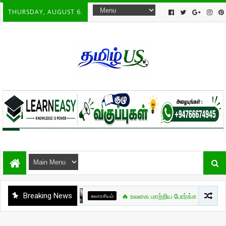
THURSDAY, AUGUST 6.
Breaking News
சுவாரசியம்
🔥 உலகை மாற்றிய போர்க்கலை நாயகன் – Bruce