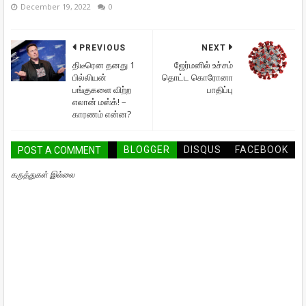
December 19, 2022
0
PREVIOUS
NEXT
திடீரென தனது 1
ஜேர்மனில் உச்சம்
பில்லியன்
தொட்ட கொரோனா
பங்குகளை விற்ற
பாதிப்பு
எலான் மஸ்க்! –
காரணம் என்ன?
BLOGGER
DISQUS
FACEBOOK
POST A COMMENT
கருத்துகள் இல்லை