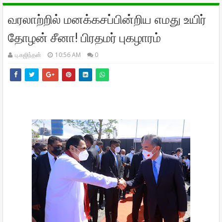
வரலாற்றில் மனக்கசப்பின்றிய எமது உயிர்
தோழன் சீனா! பிரதமர் புகழாரம்
பு.கஜிந்தன்
10:56 AM
0