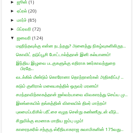
ஜூன்
(1)
►
ஏப்ரல்
(20)
►
மார்ச்
(85)
►
பிப்ரவரி
(72)
►
ஜனவரி
(124)
▼
மஹிந்தவுக்கு என்ன நடந்தது? அனைத்து நிகழ்வுகளிலிருந...
கொவிட் தடுப்பூசி போட்டால்த்தான் இனி கல்யாணம்!
இந்திய இழுவை படகுகளுக்கு எதிராக ஊர்காவற்துறை
பிரதே...
வடக்கில் மீண்டும் கொரோனா தொற்றாளர்கள் அதிகரிப்பு! ...
கடும் குளிரால் மலையகத்தில் ஒருவர் மரணம்!
சமந்தாவிற்காகத்தான் ஐஸ்வர்யாவை விவகாரத்து செய்ய மு...
இலங்கையில் தங்கத்தின் விலையில் திடீர் மாற்றம்!
புலமைப்பரிசில் பரீட்சை எழுத சென்று கண்ணீருடன் வீடு...
சிறுமிக்கு எமனாக மாறிய ஜம்பு பழம்!
காரைநகரில் சற்குரு ஸ்ரீதியாகராஜ சுவாமிகளின் 175வது...