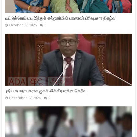
வட்டுக்கோட்டை இந்துக் கல்லூரியின் மாணவர் பிரிவுபசார நிகழ்வு!
October 07, 2025
0
புதிய சபாநாயகராக ஜகத் விக்கிரமரத்ன தெரிவு
December 17, 2024
0