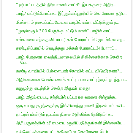
"புஷ்பா" படத்தில் நிர்வாணக் காட்சி! இயக்குனர் அதிர...
யாழ்/ வட்டுக்கோட்டை இந்துக்கல்லூரியில் கொரோனா தடுப...
மின்சாரம் தடைப்பட்டவேளை யாழில் உள்ள வீட்டுக்குள் ந...
"முதல்வரும் 300 பேருக்கு மட்டும் காஸ்" யாழில் காட்...
சங்கானை சந்தை வியாபாரிகள் போராட்டம்! : முடங்கின சந...
சண்டிலிப்பாயில் வெடித்தது மக்கள் போராட்டம்! போராட்...
யாழ். போதனா வைத்தியசாலையில் சிகிச்சைக்காக சென்ற
பெ...
கண்டி வாவியில் பிள்ளையார் கோவில் கட்ட விடுவீர்களா?...
அதிகளவான பெண்களைக் கூட்டி யால காட்டிற்குள் நடந்த ய...
கஜமுத்து கடத்திச் சென்ற இருவர் கைது!
யாழ். இலுப்பையடி சந்தியில் பட்டா ரக வாகன சில்லுக்க...
ஒரு வயது குழந்தைக்கு இங்கிலாந்து ராணி இரண்டாம் எலி...
நாட்டில் மீண்டும் முடக்க நிலை அறிவிக்க நேரிடும்! ச...
ஆரியகுளத்தின் உரிமையை உறுதிப்படுத்துங்கள்! இல்லையே...
வல்வெட்டித்துறை பட்டத்திருவிழா கொரோனா இடர்