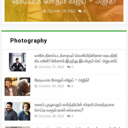
நேரடியாக மோதும் விஜய் – அஜித்!
முன்னாள் கணவர் பீட்டர் பாலா!
சந்தோஷத்தில் நடிகை மீனா!
தான் எவ்வளவு?
ஜெயண்ட்
September 29, 2022
September 16, 2022
October 31, 2022
October 29, 2022
October 28, 2022
0
0
0
0
0
Photography
வாரிசு திரைப்படத்தையும் வெளியிடுகிறாரா உதயநிதி
ஸ்டாலின்! பின்னால் இருந்து இயங்கும் ரெட் ஜெயண்ட்
October 31, 2022
0
நேரடியாக மோதும் விஜய் – அஜித்!
October 29, 2022
0
உலகம் முழுவதும் கார்த்தியின் சர்தார் மொத்தமாக
செய்த வசூல் தான் எவ்வளவு?
October 28, 2022
0