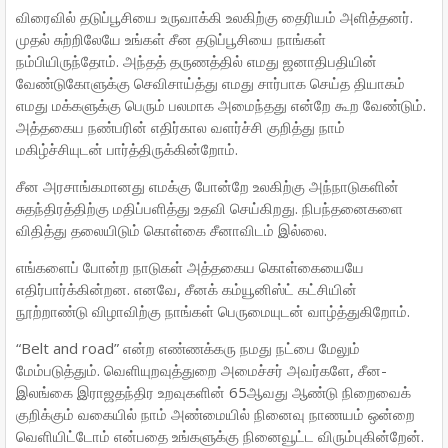
விரைவில் தடுப்பூசியை உருவாக்கி உலகிற்கு தைரியம் அளித்தனர்.
முதல் சுற்றிலேயே உங்கள் சீன தடுப்பூசியை நாங்கள்
நம்பியிருந்தோம். அந்தத் தருணத்தில் எமது ஜனாதிபதியின்
வேண்டுகோளுக்கு செவிசாய்த்து எமது சார்பாக செய்த தியாகம்
எமது மக்களுக்கு பெரும் பலமாக அமைந்தது என்றே கூற வேண்டும்.
அத்தகைய நண்பரின் எதிர்கால வளர்ச்சி குறித்து நாம்
மகிழ்ச்சியுடன் பார்த்திருக்கின்றோம்.
சீன அரசாங்கமானது எமக்கு போன்றே உலகிற்கு அந்நாடுகளின்
சுதந்திரத்திற்கு மதிப்பளித்து உதவி செய்கிறது. நிபந்தனைகளை
விதித்து தலையிடும் கொள்கை சீனாவிடம் இல்லை.
எங்களைப் போன்ற நாடுகள் அத்தகைய கொள்கையையே
எதிர்பார்க்கின்றன. எனவே, சீனக் கம்யூனிஸ்ட் கட்சியின்
நூற்றாண்டு விழாவிற்கு நாங்கள் பெருமையுடன் வாழ்த்துகிறோம்.
“Belt and road” என்ற எண்ணக்கரு நமது நட்பை மேலும்
மேம்படுத்தும். வெளியுறவுத்துறை அமைச்சர் அவர்களே, சீன-
இலங்கை இராஜதந்திர உறவுகளின் 65ஆவது ஆண்டு நிறைவைக்
குறிக்கும் வகையில் நாம் அண்மையில் நினைவு நாணயம் ஒன்றை
வெளியிட்டோம் என்பதை உங்களுக்கு நினைவூட்ட விரும்புகின்றேன்.