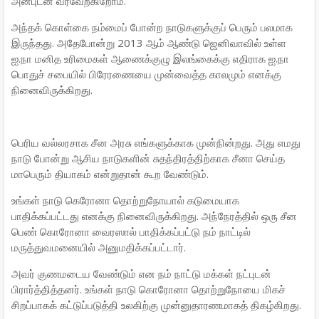
அன்புடன் வரவேற்கிறோம்.
அந்தக் கொள்கை நம்மைப் போன்ற நாடுகளுக்குப் பெரும் பலமாக
இருந்தது. அதேபோன்று 2013 ஆம் ஆண்டு ஜெனிவாவில் உள்ள
ஐ.நா மனித உரிமைகள் ஆணைக்குழு இலங்கைக்கு எதிராக ஐ.நா
பொதுச் சபையில் பிரேரணையை முன்வைத்த காலமும் எனக்கு
நினைவிருக்கிறது.
பெரிய வல்லரசாக சீன அரசு எங்களுக்காக முன்நின்றது. அது எமது
நாடு போன்று ஆசிய நாடுகளின் சுதந்திரத்திற்காக சீனா செய்த
மாபெரும் தியாகம் என்றுதான் கூற வேண்டும்.
உங்கள் நாடு கெரோனா தொற்றுநோயால் கடுமையாக
பாதிக்கப்பட்டது எனக்கு நினைவிருக்கிறது. அந்நேரத்தில் ஒரு சீன
பெண் கொரோனா வைரஸால் பாதிக்கப்பட்டு நம் நாட்டில்
மருத்துவமனையில் அனுமதிக்கப்பட்டார்.
அவர் குணமடைய வேண்டும் என நம் நாட்டு மக்கள் நட்புடன்
பிரார்த்தித்தனர். உங்கள் நாடு கொரோனா தொற்றுநோயை மிகச்
சிறப்பாகக் கட்டுப்படுத்தி உலகிற்கு முன்னுதாரணமாகத் திகழ்கிறது.