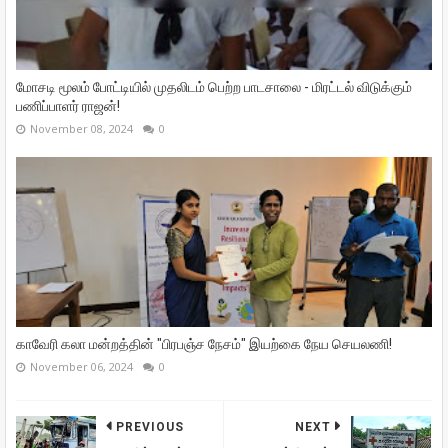
மோசடி மூலம் போட்டியில் முதலிடம் பெற்ற பாடசாலை - மிரட்டல் விடுக்கும்
பணிப்பாளர் ராஜன்!
November 08, 2024
0
காவேரி கலா மன்றத்தின் "பிரபஞ்ச நேசம்" இயற்கை நேய செயலணி!
November 06, 2024
0
PREVIOUS
NEXT