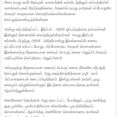
சீனா நமது உயிர் தோழன். வரலாற்றில் எவ்விடத்திலும் எம்மத்தியில்
மனக்கசப்புகள் நேர்ந்ததில்லை. அதனால் நமது நாடுகள் எப்போதுமே
மிகவும் சாதகமான கொடுக்கல்வாங்கல்களை
செய்துகொண்டிருக்கின்றன.
அன்று ஏற்படுத்தப்பட்ட இரப்பர் - அரிசி ஒப்பந்தத்தை நம்மவர்கள்
இன்னும் நினைவில் வைத்திருக்கிறார்கள். 'எமது இரப்பர்
உங்களிடமிருந்து அரிசி'. அதேபோன்று இலங்கையில் உணவு
தட்டுப்பாடு ஏற்பட்டபோது, அப்போதைய பிரதமர் சௌசன்லாய்
இலங்கைக்கு தேவையான உணவுப் பொருட்களை அனுப்பி மிகவும்
மதிப்புமிக்க செய்தியை அனுப்பினார்.
'உங்களுக்கு தேவையான உணவுப் பொருட்களை நீங்களே உற்பத்தி
செய்துக் கொள்ளுங்கள். அது சுதந்திரத்திற்கான வழி.' நாம்
அப்பாதையைக் கடைப்பிடித்தோம். இன்று உங்கள் நாடும் முழு
உலகமும் ஏற்றுக்கொள்ளும் இயற்கை விவசாயத்தை நாங்கள்
ஆரம்பித்துள்ளோம்.
கொரோனா தொற்றால் அது தடைப்பட்ட போதிலும், முழு உலகிற்கு
ஒரு முக்கிய முன்மாதிரியாக விளங்கவே முயற்சித்தோம்.
சௌசன்லாய் ஆரம்பித்த அணிசேரா கொள்கையை நாங்கள்