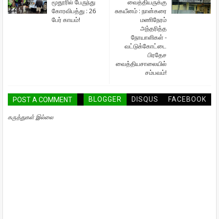
மூதூரில் பேருந்து
வைத்தியருக்கு
கோரவிபத்து : 26
சுகயீனம் : நான்கரை
பேர் காயம்!
மணிநேரம்
அந்தரித்த
நோயாளிகள் -
வட்டுக்கோட்டை
பிரதேச
வைத்தியசாலையில்
சம்பவம்!
BLOGGER
DISQUS
FACEBOOK
POST A COMMENT
கருத்துகள் இல்லை